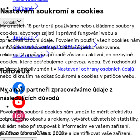
Oblíbené
Nastavení soukromí a cookies
Kontakt
My a našich 18 partnerů používáme nebo ukládáme soubory
cookies, abychom zajistili správné fungování webu a
itesco.cz
zpracovali osobní údaje. Povolením použití všech cookies nám
Zákaznické centrum - 800 222 555
umožníte zobrazovat například také personalizovanou
reklamu. V opačném případě zůstanou aktivní jen nezbytné
Naše obchody
cookies, které potřebujeme k provozu webu. Své rozhodnutí
můžete kdykoliv změnit v
Nastavení ochrany osobních údajů
followUs
nebo kliknutím na odkaz Soukromí a cookies v patičce webu.
My a naši partneři zpracováváme údaje z
následujících důvodů
Povolením souborů cookies nám umožníte měřit efektivitu
zobrazeného obsahu a reklamy, vytvářet uživatelské statistiky,
ukládat nebo přistupovat k informacím ve vašem zařízení,
©
Tesco Stores ČR a.s. 2026
používat přesná data o poloze a identifikovat vaše zařízení.