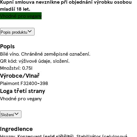
Kupní smlouva nevznikne při objednání výrobku osobou
mladší 18 let.
Vhodné pro vegany
Popis produktu
Popis
Bílé víno. Chráněné zeměpisné označení.
QR kód: výživové údaje, složení.
Množství: 0.75l
Výrobce/Vinař
Plaimont F32400-398
Loga třetí strany
Vhodné pro vegany
Složení
Ingredience
Hrozny, Konzervant (
oxid siřičitý
), Stabilizátor (celulosová