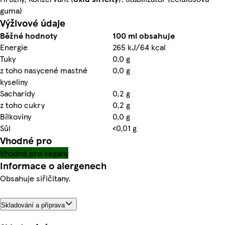
guma)
Výživové údaje
Běžné hodnoty
100 ml obsahuje
Energie
265 kJ/64 kcal
Tuky
0,0 g
z toho nasycené mastné
0,0 g
kyseliny
Sacharidy
0,2 g
z toho cukry
0,2 g
Bílkoviny
0,0 g
Sůl
<0,01 g
Vhodné pro
Vhodné pro vegany
Informace o alergenech
Obsahuje siřičitany.
Skladování a příprava