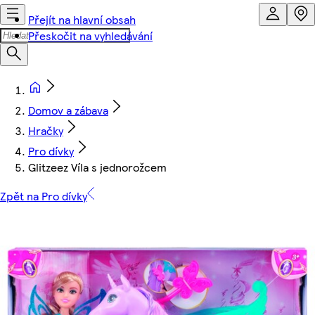
Přejít na hlavní obsah
Přeskočit na vyhledávání
Domov a zábava
Hračky
Pro dívky
Glitzeez Víla s jednorožcem
Zpět na Pro dívky