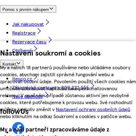
Pomoc s prvním nákupem
Jak nakupovat
Registrace
Rezervace času
Oblíbené
Nastavení soukromí a cookies
Kontakt
My a našich 18 partnerů používáme nebo ukládáme soubory
cookies, abychom zajistili správné fungování webu a
itesco.cz
zpracovali osobní údaje. Povolením použití všech cookies nám
Zákaznické centrum - 800 222 555
umožníte zobrazovat například také personalizovanou
reklamu. V opačném případě zůstanou aktivní jen nezbytné
Naše obchody
cookies, které potřebujeme k provozu webu. Své rozhodnutí
můžete kdykoliv změnit v
Nastavení ochrany osobních údajů
followUs
nebo kliknutím na odkaz Soukromí a cookies v patičce webu.
My a naši partneři zpracováváme údaje z