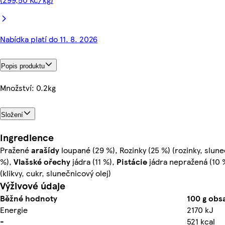
Nabídka platí do 11. 8. 2026
Popis produktu
Množství: 0.2kg
Složení
Ingredience
Pražené
arašídy
loupané (29 %), Rozinky (25 %) (rozinky, slune
%),
Vlašské ořechy
jádra (11 %),
Pistácie
jádra nepražená (10 %
(klikvy, cukr, slunečnicový olej)
Výživové údaje
Běžné hodnoty
100 g obs
Energie
2170 kJ
-
521 kcal