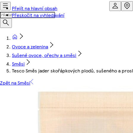
Přejít na hlavní obsah
Přeskočit na vyhledávání
Ovoce a zelenina
Sušené ovoce, ořechy a směsi
Směsi
Tesco Směs jader skořápkových plodů, sušeného a pros
Zpět na Směsi