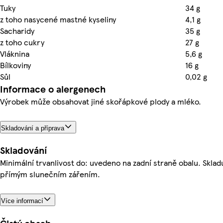
Tuky
34 g
z toho nasycené mastné kyseliny
4,1 g
Sacharidy
35 g
z toho cukry
27 g
Vláknina
5,6 g
Bílkoviny
16 g
Sůl
0,02 g
Informace o alergenech
Výrobek může obsahovat jiné skořápkové plody a mléko.
Skladování a příprava
Skladování
Minimální trvanlivost do: uvedeno na zadní straně obalu. Skla
přímým slunečním zářením.
Více informací