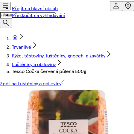
Přejít na hlavní obsah
Přeskočit na vyhledávání
Trvanlivé
Rýže, těstoviny, luštěniny, gnocchi a zavářky
Luštěniny a obiloviny
Tesco Čočka červená půlená 500g
Zpět na Luštěniny a obiloviny