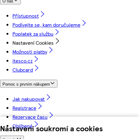
O nás
Přístupnost
Podívejte se, kam doručujeme
Poplatek za službu
Nastavení Cookies
Možnosti platby
itesco.cz
Clubcard
Pomoc s prvním nákupem
Jak nakupovat
Registrace
Rezervace času
Oblíbené
Nastavení soukromí a cookies