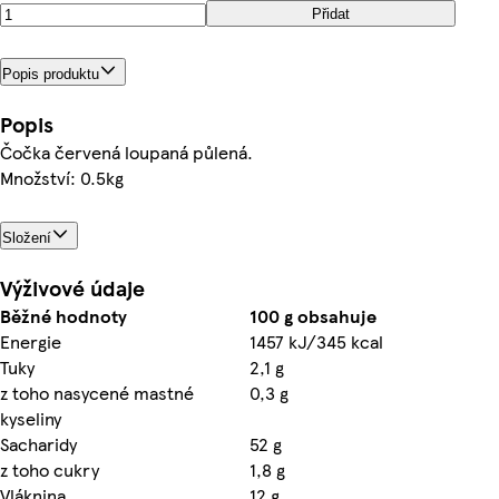
Přidat
Popis produktu
Popis
Čočka červená loupaná půlená.
Množství: 0.5kg
Složení
Výživové údaje
Běžné hodnoty
100 g obsahuje
Energie
1457 kJ/345 kcal
Tuky
2,1 g
z toho nasycené mastné
0,3 g
kyseliny
Sacharidy
52 g
z toho cukry
1,8 g
Vláknina
12 g