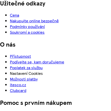
Užitečné odkazy
Cena
Nakupujte online bezpečně
Podmínky používání
Soukromí a cookies
O nás
Přístupnost
Podívejte se, kam doručujeme
Poplatek za službu
Nastavení Cookies
Možnosti platby
itesco.cz
Clubcard
Pomoc s prvním nákupem