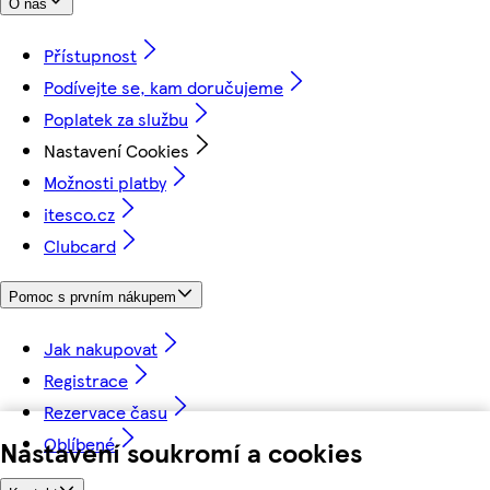
O nás
Přístupnost
Podívejte se, kam doručujeme
Poplatek za službu
Nastavení Cookies
Možnosti platby
itesco.cz
Clubcard
Pomoc s prvním nákupem
Jak nakupovat
Registrace
Rezervace času
Oblíbené
Nastavení soukromí a cookies