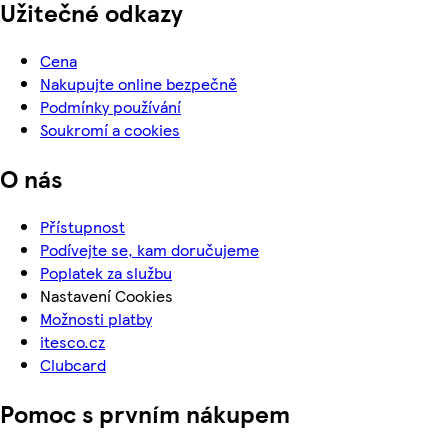
Užitečné odkazy
Cena
Nakupujte online bezpečně
Podmínky používání
Soukromí a cookies
O nás
Přístupnost
Podívejte se, kam doručujeme
Poplatek za službu
Nastavení Cookies
Možnosti platby
itesco.cz
Clubcard
Pomoc s prvním nákupem