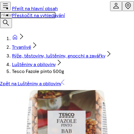
Přejít na hlavní obsah
Přeskočit na vyhledávání
Trvanlivé
Rýže, těstoviny, luštěniny, gnocchi a zavářky
Luštěniny a obiloviny
Tesco Fazole pinto 500g
Zpět na Luštěniny a obiloviny