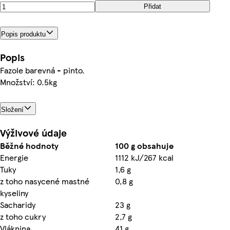
Přidat
Popis produktu
Popis
Fazole barevná - pinto.
Množství: 0.5kg
Složení
Výživové údaje
Běžné hodnoty
100 g obsahuje
Energie
1112 kJ/267 kcal
Tuky
1,6 g
z toho nasycené mastné
0,8 g
kyseliny
Sacharidy
23 g
z toho cukry
2,7 g
Vláknina
41 g