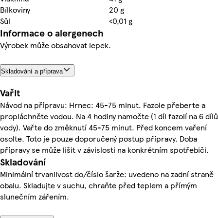
Bílkoviny
20 g
Sůl
<0,01 g
Informace o alergenech
Výrobek může obsahovat lepek.
Skladování a příprava
Vařit
Návod na přípravu: Hrnec: 45-75 minut. Fazole přeberte a
propláchněte vodou. Na 4 hodiny namočte (1 díl fazolí na 6 dílů
vody). Vařte do změknutí 45-75 minut. Před koncem vaření
osolte. Toto je pouze doporučený postup přípravy. Doba
přípravy se může lišit v závislosti na konkrétním spotřebiči.
Skladování
Minimální trvanlivost do/číslo šarže: uvedeno na zadní straně
obalu. Skladujte v suchu, chraňte před teplem a přímým
slunečním zářením.