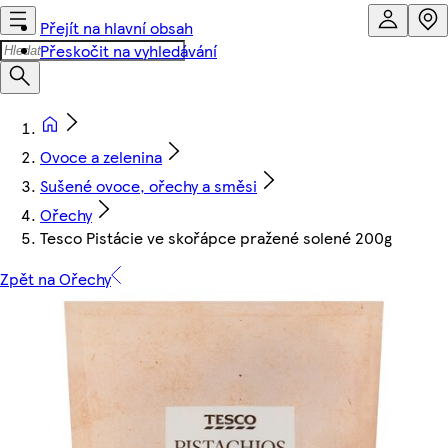
Přejít na hlavní obsah
Přeskočit na vyhledávání
Ovoce a zelenina
Sušené ovoce, ořechy a směsi
Ořechy
Tesco Pistácie ve skořápce pražené solené 200g
Zpět na Ořechy