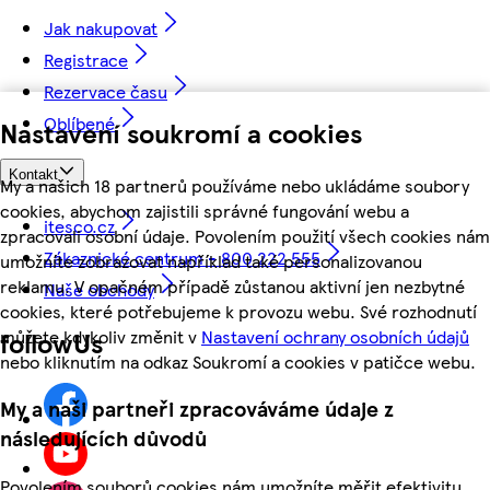
Jak nakupovat
Registrace
Rezervace času
Oblíbené
Nastavení soukromí a cookies
Kontakt
My a našich 18 partnerů používáme nebo ukládáme soubory
cookies, abychom zajistili správné fungování webu a
itesco.cz
zpracovali osobní údaje. Povolením použití všech cookies nám
Zákaznické centrum - 800 222 555
umožníte zobrazovat například také personalizovanou
reklamu. V opačném případě zůstanou aktivní jen nezbytné
Naše obchody
cookies, které potřebujeme k provozu webu. Své rozhodnutí
můžete kdykoliv změnit v
Nastavení ochrany osobních údajů
followUs
nebo kliknutím na odkaz Soukromí a cookies v patičce webu.
My a naši partneři zpracováváme údaje z
následujících důvodů
Povolením souborů cookies nám umožníte měřit efektivitu