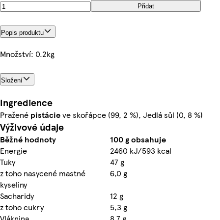
Přidat
Popis produktu
Množství: 0.2kg
Složení
Ingredience
Pražené
pistácie
ve skořápce (99, 2 %), Jedlá sůl (0, 8 %)
Výživové údaje
Běžné hodnoty
100 g obsahuje
Energie
2460 kJ/593 kcal
Tuky
47 g
z toho nasycené mastné
6,0 g
kyseliny
Sacharidy
12 g
z toho cukry
5,3 g
Vláknina
8,7 g