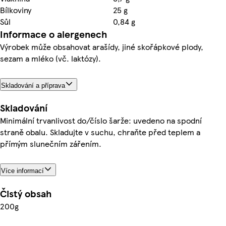
Bílkoviny
25 g
Sůl
0,84 g
Informace o alergenech
Výrobek může obsahovat arašídy, jiné skořápkové plody,
sezam a mléko (vč. laktózy).
Skladování a příprava
Skladování
Minimální trvanlivost do/číslo šarže: uvedeno na spodní
straně obalu. Skladujte v suchu, chraňte před teplem a
přímým slunečním zářením.
Více informací
Čistý obsah
200g