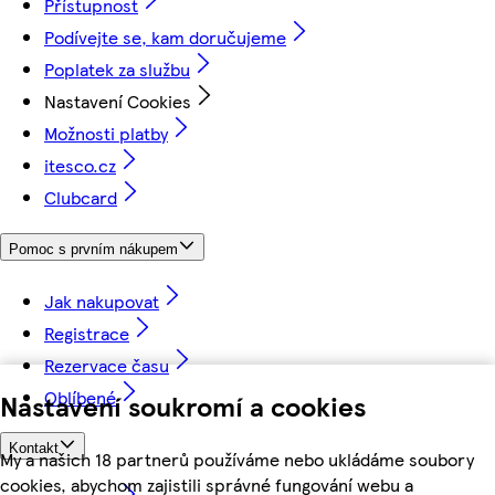
Přístupnost
Podívejte se, kam doručujeme
Poplatek za službu
Nastavení Cookies
Možnosti platby
itesco.cz
Clubcard
Pomoc s prvním nákupem
Jak nakupovat
Registrace
Rezervace času
Oblíbené
Nastavení soukromí a cookies
Kontakt
My a našich 18 partnerů používáme nebo ukládáme soubory
cookies, abychom zajistili správné fungování webu a