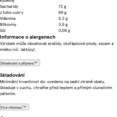
kyseliny
Sacharidy
72 g
z toho cukry
69 g
Vláknina
5,2 g
Bílkoviny
3,5 g
Sůl
0,08 g
Informace o alergenech
Výrobek může obsahovat arašídy, skořápkové plody, sezam a
mléko (vč. laktózy).
Skladování a příprava
Skladování
Minimální trvanlivost do: uvedeno na zadní straně obalu.
Skladuje v suchu, chraňte před teplem a přímým slunečním
zářením.
Více informací