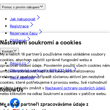
Pomoc s prvním nákupem
Jak nakupovat
Registrace
Rezervace času
Oblíbené
Nastavení soukromí a cookies
Kontakt
My a našich 18 partnerů používáme nebo ukládáme soubory
cookies, abychom zajistili správné fungování webu a
itesco.cz
zpracovali osobní údaje. Povolením použití všech cookies nám
Zákaznické centrum - 800 222 555
umožníte zobrazovat například také personalizovanou
reklamu. V opačném případě zůstanou aktivní jen nezbytné
Naše obchody
cookies, které potřebujeme k provozu webu. Své rozhodnutí
můžete kdykoliv změnit v
Nastavení ochrany osobních údajů
followUs
nebo kliknutím na odkaz Soukromí a cookies v patičce webu.
My a naši partneři zpracováváme údaje z