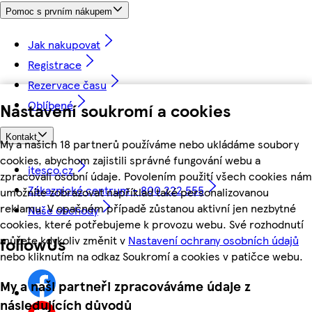
Pomoc s prvním nákupem
Jak nakupovat
Registrace
Rezervace času
Oblíbené
Nastavení soukromí a cookies
Kontakt
My a našich 18 partnerů používáme nebo ukládáme soubory
cookies, abychom zajistili správné fungování webu a
itesco.cz
zpracovali osobní údaje. Povolením použití všech cookies nám
Zákaznické centrum - 800 222 555
umožníte zobrazovat například také personalizovanou
reklamu. V opačném případě zůstanou aktivní jen nezbytné
Naše obchody
cookies, které potřebujeme k provozu webu. Své rozhodnutí
můžete kdykoliv změnit v
Nastavení ochrany osobních údajů
followUs
nebo kliknutím na odkaz Soukromí a cookies v patičce webu.
My a naši partneři zpracováváme údaje z
následujících důvodů