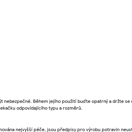
 nebezpečné. Během jejího použití buďte opatrný a držte se dá
 sekačku odpovídajícího typu a rozměrů.
nována nejvyšší péče, jsou předpisy pro výrobu potravin neust