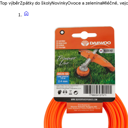
Top výběr
Zpátky do školy
Novinky
Ovoce a zelenina
Mléčné, vejc