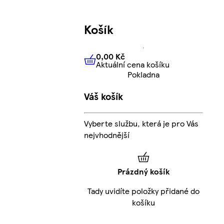
Košík
0,00 Kč
Aktuální cena košíku
0,00 Kč
Aktuální cena košíku
Pokladna
Váš košík
Vyberte službu, která je pro Vás
nejvhodnější
Prázdný košík
Tady uvidíte položky přidané do
košíku