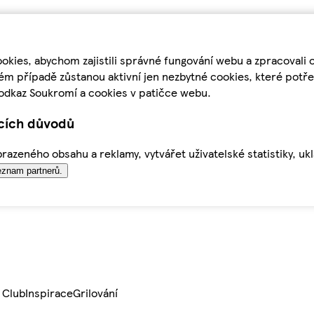
kies, abychom zajistili správné fungování webu a zpracovali 
ém případě zůstanou aktivní jen nezbytné cookies, které pot
odkaz Soukromí a cookies v patičce webu.
ících důvodů
azeného obsahu a reklamy, vytvářet uživatelské statistiky, uk
znam partnerů.
 Club
Inspirace
Grilování