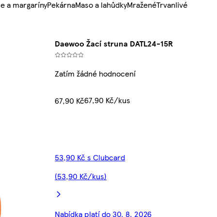
e a margaríny
Pekárna
Maso a lahůdky
Mražené
Trvanlivé
Daewoo Žací struna DATL24-15R
Zatím žádné hodnocení
67,90 Kč/kus
67,90 Kč
53,90 Kč s Clubcard
(53,90 Kč/kus)
Nabídka platí do 30. 8. 2026