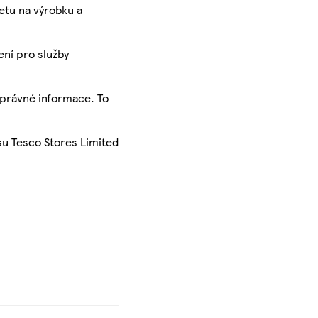
ketu na výrobku a
ení pro služby
správné informace. To
su Tesco Stores Limited