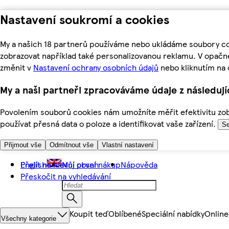
Nastavení soukromí a cookies
My a našich 18 partnerů používáme nebo ukládáme soubory coo
zobrazovat například také personalizovanou reklamu. V opačn
změnit v
Nastavení ochrany osobních údajů
nebo kliknutím na 
My a naši partneři zpracováváme údaje z následuj
Povolením souborů cookies nám umožníte měřit efektivitu zobr
používat přesná data o poloze a identifikovat vaše zařízení.
Se
Přijmout vše
Odmítnout vše
Vlastní nastavení
Přejít na hlavní obsah
English
Můj první nákup
Nápověda
Přeskočit na vyhledávání
Koupit teď
Oblíbené
Speciální nabídky
Online
Všechny kategorie