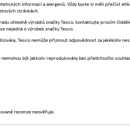
etetických informací a alergenů. Vždy byste si měli přečíst eti
etových stránkách.
 radu ohledně výrobků značky Tesco, kontaktujte prosím Odděl
se nejedná o výrobek značky Tesco.
ualizovány, Tesco nemůže přijmout odpovědnost za jakékoliv ne
a nemohou být jakkoliv reprodukovány bez předchozího souhla
ikované recenze neověřuje.