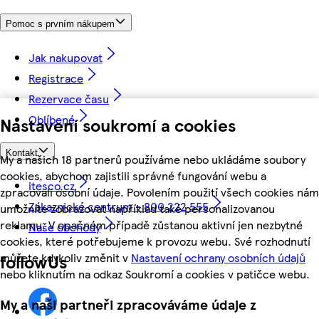
Pomoc s prvním nákupem
Jak nakupovat
Registrace
Rezervace času
Oblíbené
Nastavení soukromí a cookies
Kontakt
My a našich 18 partnerů používáme nebo ukládáme soubory
cookies, abychom zajistili správné fungování webu a
itesco.cz
zpracovali osobní údaje. Povolením použití všech cookies nám
Zákaznické centrum - 800 222 555
umožníte zobrazovat například také personalizovanou
reklamu. V opačném případě zůstanou aktivní jen nezbytné
Naše obchody
cookies, které potřebujeme k provozu webu. Své rozhodnutí
můžete kdykoliv změnit v
Nastavení ochrany osobních údajů
followUs
nebo kliknutím na odkaz Soukromí a cookies v patičce webu.
My a naši partneři zpracováváme údaje z