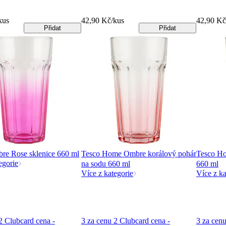
kus
42,90 Kč/kus
42,90 Kč
Přidat
Přidat
re Rose sklenice 660 ml
Tesco Home Ombre korálový pohár
Tesco Ho
egorie
na sodu 660 ml
660 ml
Více z kategorie
Více z ka
2 Clubcard cena -
3 za cenu 2 Clubcard cena -
3 za cenu