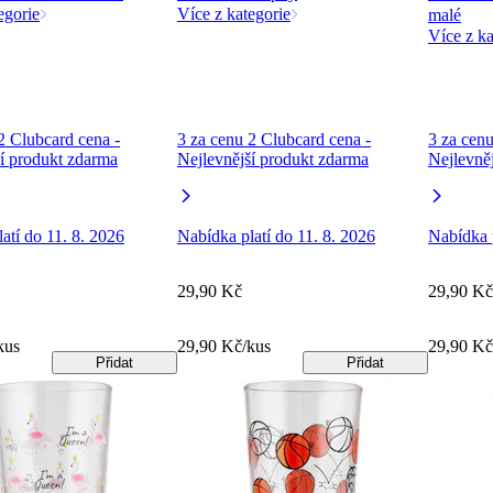
egorie
Více z kategorie
malé
Více z ka
2 Clubcard cena -
3 za cenu 2 Clubcard cena -
3 za cenu
í produkt zdarma
Nejlevnější produkt zdarma
Nejlevně
atí do 11. 8. 2026
Nabídka platí do 11. 8. 2026
Nabídka p
29,90 Kč
29,90 Kč
kus
29,90 Kč/kus
29,90 Kč
Přidat
Přidat