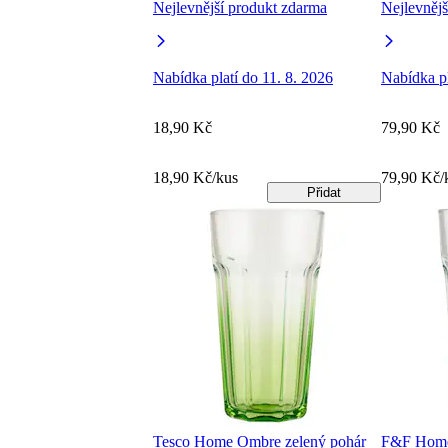
Nejlevnější produkt zdarma
Nejlevnějš
Nabídka platí do 11. 8. 2026
Nabídka pl
18,90 Kč
79,90 Kč
18,90 Kč/kus
79,90 Kč/
Přidat
Tesco Home Ombre zelený pohár
F&F Home