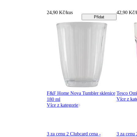
24,90 Kč/kus
42,90 Kč/
Přidat
F&F Home Nova Tumbler sklenice
Tesco Omb
Více z kat
180 ml
Více z kategorie
3 za cenu 2 Clubcard cena -
3 za cenu 