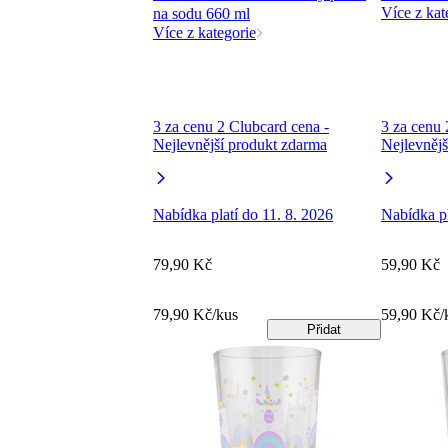
Více z kat
na sodu 660 ml
Více z kategorie
3 za cenu 2 Clubcard cena -
3 za cenu 
Nejlevnější produkt zdarma
Nejlevnějš
Nabídka platí do 11. 8. 2026
Nabídka pl
79,90 Kč
59,90 Kč
79,90 Kč/kus
59,90 Kč/
Přidat