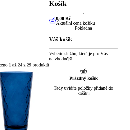
Košík
0,00 Kč
Aktuální cena košíku
0,00 Kč
Aktuální cena košíku
Pokladna
Váš košík
Vyberte službu, která je pro Vás
nejvhodnější
zeno
1 až 24
z
29
produktů
Prázdný košík
Tady uvidíte položky přidané do
košíku