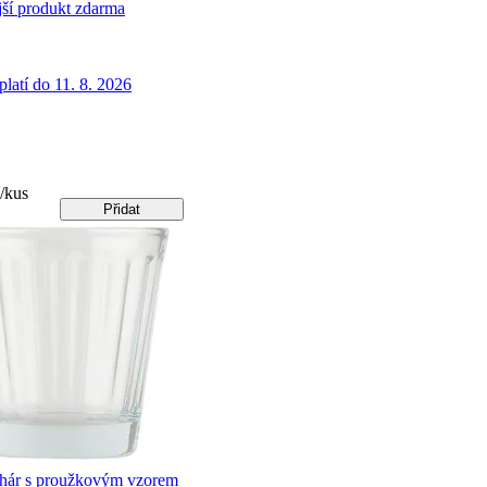
jší produkt zdarma
latí do 11. 8. 2026
/kus
Přidat
hár s proužkovým vzorem