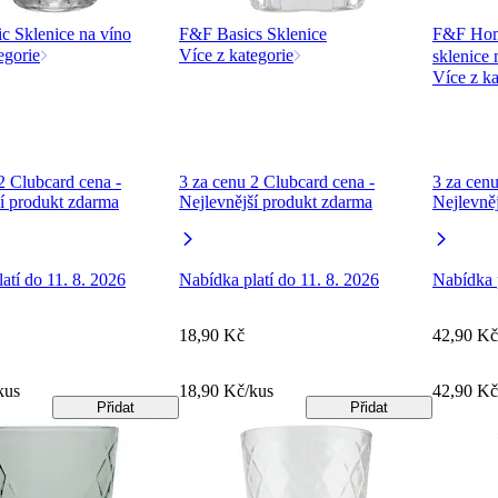
c Sklenice na víno
F&F Basics Sklenice
F&F Hom
egorie
Více z kategorie
sklenice
Více z ka
2 Clubcard cena -
3 za cenu 2 Clubcard cena -
3 za cenu
í produkt zdarma
Nejlevnější produkt zdarma
Nejlevně
atí do 11. 8. 2026
Nabídka platí do 11. 8. 2026
Nabídka p
18,90 Kč
42,90 Kč
kus
18,90 Kč/kus
42,90 Kč
Přidat
Přidat