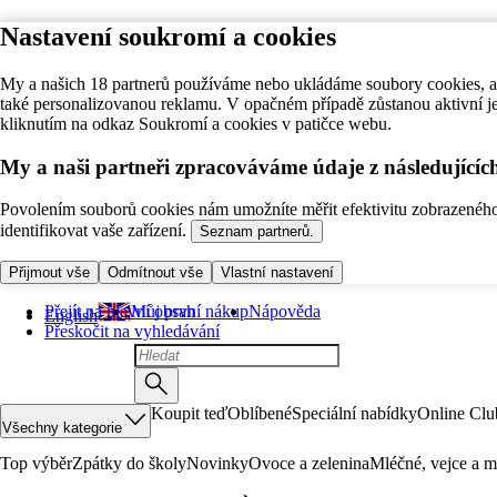
Nastavení soukromí a cookies
My a našich 18 partnerů používáme nebo ukládáme soubory cookies, ab
také personalizovanou reklamu. V opačném případě zůstanou aktivní j
kliknutím na odkaz Soukromí a cookies v patičce webu.
My a naši partneři zpracováváme údaje z následující
Povolením souborů cookies nám umožníte měřit efektivitu zobrazeného o
identifikovat vaše zařízení.
Seznam partnerů.
Přijmout vše
Odmítnout vše
Vlastní nastavení
Přejít na hlavní obsah
Můj první nákup
Nápověda
English
Přeskočit na vyhledávání
Koupit teď
Oblíbené
Speciální nabídky
Online Clu
Všechny kategorie
Top výběr
Zpátky do školy
Novinky
Ovoce a zelenina
Mléčné, vejce a m