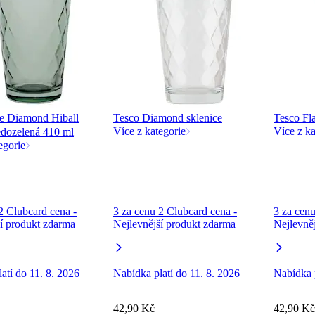
 Diamond Hiball
Tesco Diamond sklenice
Tesco Fl
Více z kategorie
Více z ka
edozelená 410 ml
egorie
2 Clubcard cena -
3 za cenu 2 Clubcard cena -
3 za cenu
í produkt zdarma
Nejlevnější produkt zdarma
Nejlevně
atí do 11. 8. 2026
Nabídka platí do 11. 8. 2026
Nabídka p
42,90 Kč
42,90 Kč