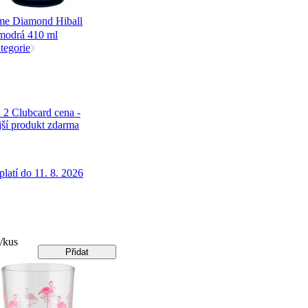
e Diamond Hiball
 modrá 410 ml
tegorie
 2 Clubcard cena -
jší produkt zdarma
latí do 11. 8. 2026
/kus
Přidat