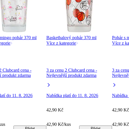
mingo pohár 370 ml
Basketbalový pohár 370 ml
Pohár s 
egorie
Více z kategorie
Více z ka
2 Clubcard cena -
3 za cenu 2 Clubcard cena -
3 za cenu
í produkt zdarma
Nejlevnější produkt zdarma
Nejlevně
atí do 11. 8. 2026
Nabídka platí do 11. 8. 2026
Nabídka p
42,90 Kč
42,90 Kč
kus
42,90 Kč/kus
42,90 Kč
Přidat
Přidat