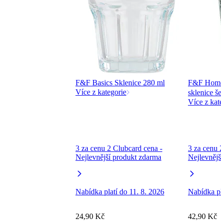
F&F Basics Sklenice 280 ml
F&F Home
Více z kategorie
sklenice š
Více z kat
3 za cenu 2 Clubcard cena -
3 za cenu 
Nejlevnější produkt zdarma
Nejlevnějš
Nabídka platí do 11. 8. 2026
Nabídka pl
24,90 Kč
42,90 Kč