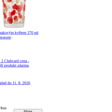
makovým květem 370 ml
tegorie
 2 Clubcard cena -
jší produkt zdarma
latí do 11. 8. 2026
/kus
Přidat