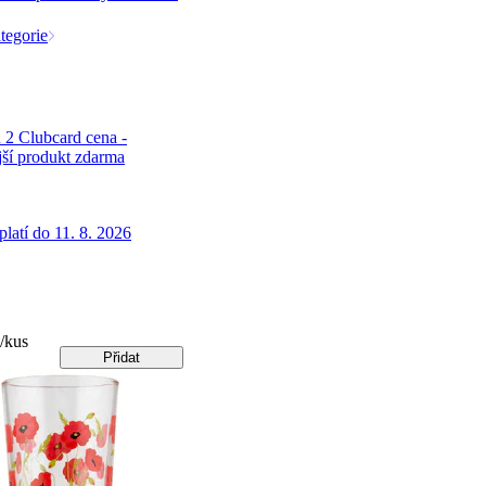
tegorie
 2 Clubcard cena -
jší produkt zdarma
latí do 11. 8. 2026
/kus
Přidat