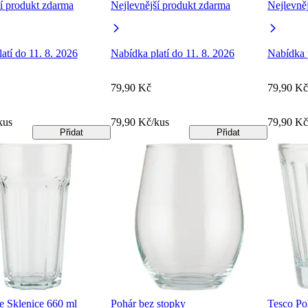
í produkt zdarma
Nejlevnější produkt zdarma
Nejlevně
atí do 11. 8. 2026
Nabídka platí do 11. 8. 2026
Nabídka p
79,90 Kč
79,90 Kč
kus
79,90 Kč/kus
79,90 Kč
Přidat
Přidat
 Sklenice 660 ml
Pohár bez stopky
Tesco Po