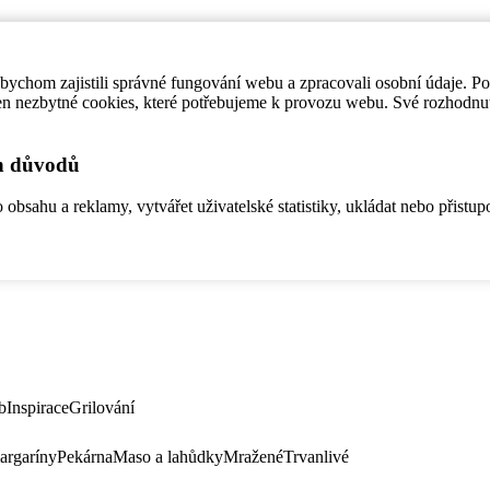
ychom zajistili správné fungování webu a zpracovali osobní údaje. P
en nezbytné cookies, které potřebujeme k provozu webu. Své rozhodnu
ch důvodů
bsahu a reklamy, vytvářet uživatelské statistiky, ukládat nebo přistup
b
Inspirace
Grilování
argaríny
Pekárna
Maso a lahůdky
Mražené
Trvanlivé