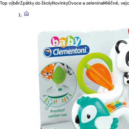
Top výběr
Zpátky do školy
Novinky
Ovoce a zelenina
Mléčné, vejc