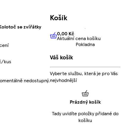
Košík
olotoč se zvířátky
0,00 Kč
Aktuální cena košíku
0,00 Kč
Aktuální cena košíku
Pokladna
cení
Váš košík
č/kus
Vyberte službu, která je pro Vás
nejvhodnější
momentálně nedostupný.
Prázdný košík
Tady uvidíte položky přidané do
košíku