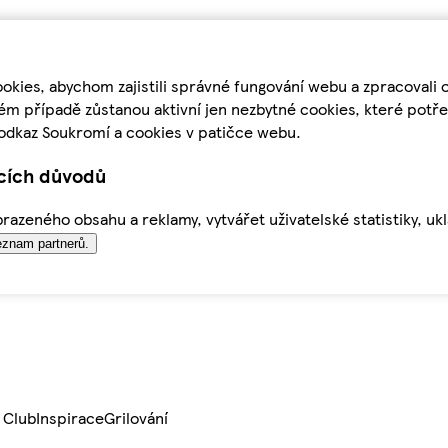
kies, abychom zajistili správné fungování webu a zpracovali 
ém případě zůstanou aktivní jen nezbytné cookies, které pot
odkaz Soukromí a cookies v patičce webu.
ících důvodů
azeného obsahu a reklamy, vytvářet uživatelské statistiky, uk
znam partnerů.
 Club
Inspirace
Grilování