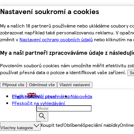
Nastavení soukromí a cookies
My a našich 18 partnerů používáme nebo ukládáme soubory coo
zobrazovat například také personalizovanou reklamu. V opačn
změnit v
Nastavení ochrany osobních údajů
nebo kliknutím na 
My a naši partneři zpracováváme údaje z následuj
Povolením souborů cookies nám umožníte měřit efektivitu zobr
používat přesná data o poloze a identifikovat vaše zařízení.
Se
Přijmout vše
Odmítnout vše
Vlastní nastavení
Přejít na hlavní obsah
English
Můj první nákup
Nápověda
Přeskočit na vyhledávání
Koupit teď
Oblíbené
Speciální nabídky
Online
Všechny kategorie