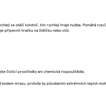
ychleji se otáčí kolotoč, tím rychleji hraje hudba. Pomáhá rozv
je připevnit hračku na židličku nebo stůl.
te čisticí prostředky ani chemická rozpouštědla.
d bodem mrazu, protože by působením extrémních teplot mohlo