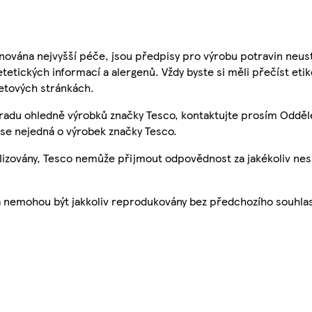
nována nejvyšší péče, jsou předpisy pro výrobu potravin neust
etetických informací a alergenů. Vždy byste si měli přečíst eti
etových stránkách.
 radu ohledně výrobků značky Tesco, kontaktujte prosím Odděl
se nejedná o výrobek značky Tesco.
ualizovány, Tesco nemůže přijmout odpovědnost za jakékoliv ne
a nemohou být jakkoliv reprodukovány bez předchozího souhla