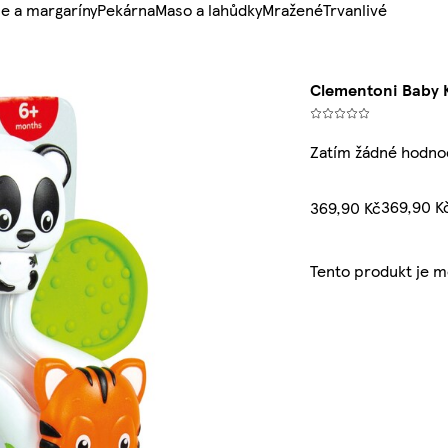
e a margaríny
Pekárna
Maso a lahůdky
Mražené
Trvanlivé
Clementoni Baby K
Zatím žádné hodno
369,90 K
369,90 Kč
Tento produkt je 