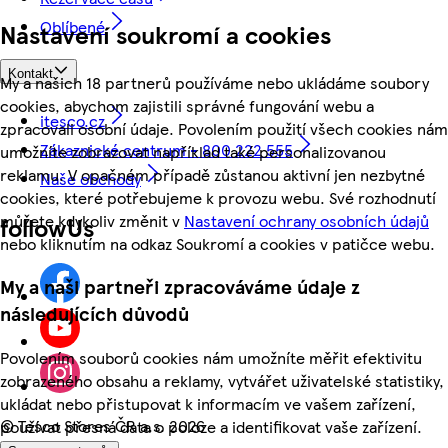
Oblíbené
Nastavení soukromí a cookies
Kontakt
My a našich 18 partnerů používáme nebo ukládáme soubory
cookies, abychom zajistili správné fungování webu a
itesco.cz
zpracovali osobní údaje. Povolením použití všech cookies nám
Zákaznické centrum - 800 222 555
umožníte zobrazovat například také personalizovanou
reklamu. V opačném případě zůstanou aktivní jen nezbytné
Naše obchody
cookies, které potřebujeme k provozu webu. Své rozhodnutí
můžete kdykoliv změnit v
Nastavení ochrany osobních údajů
followUs
nebo kliknutím na odkaz Soukromí a cookies v patičce webu.
My a naši partneři zpracováváme údaje z
následujících důvodů
Povolením souborů cookies nám umožníte měřit efektivitu
zobrazeného obsahu a reklamy, vytvářet uživatelské statistiky,
ukládat nebo přistupovat k informacím ve vašem zařízení,
©
Tesco Stores ČR a.s. 2026
používat přesná data o poloze a identifikovat vaše zařízení.