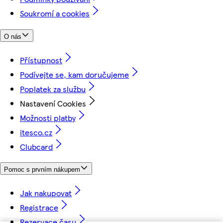
Soukromí a cookies
O nás
Přístupnost
Podívejte se, kam doručujeme
Poplatek za službu
Nastavení Cookies
Možnosti platby
itesco.cz
Clubcard
Pomoc s prvním nákupem
Jak nakupovat
Registrace
Rezervace času