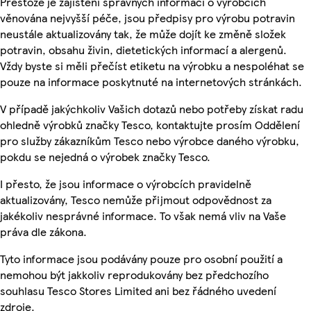
Přestože je zajištění správných informací o výrobcích
věnována nejvyšší péče, jsou předpisy pro výrobu potravin
neustále aktualizovány tak, že může dojít ke změně složek
potravin, obsahu živin, dietetických informací a alergenů.
Vždy byste si měli přečíst etiketu na výrobku a nespoléhat se
pouze na informace poskytnuté na internetových stránkách.
V případě jakýchkoliv Vašich dotazů nebo potřeby získat radu
ohledně výrobků značky Tesco, kontaktujte prosím Oddělení
pro služby zákazníkům Tesco nebo výrobce daného výrobku,
pokdu se nejedná o výrobek značky Tesco.
I přesto, že jsou informace o výrobcích pravidelně
aktualizovány, Tesco nemůže přijmout odpovědnost za
jakékoliv nesprávné informace. To však nemá vliv na Vaše
práva dle zákona.
Tyto informace jsou podávány pouze pro osobní použití a
nemohou být jakkoliv reprodukovány bez předchozího
souhlasu Tesco Stores Limited ani bez řádného uvedení
zdroje.