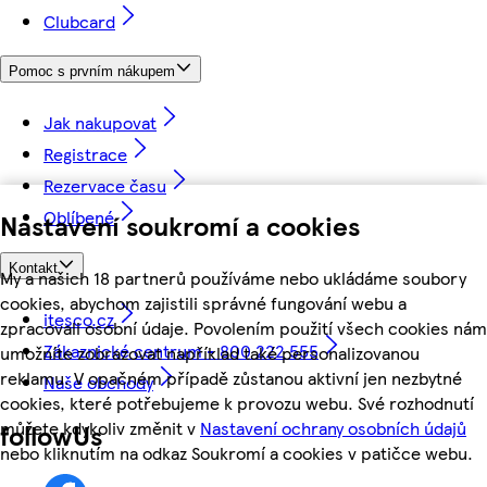
Clubcard
Pomoc s prvním nákupem
Jak nakupovat
Registrace
Rezervace času
Oblíbené
Nastavení soukromí a cookies
Kontakt
My a našich 18 partnerů používáme nebo ukládáme soubory
cookies, abychom zajistili správné fungování webu a
itesco.cz
zpracovali osobní údaje. Povolením použití všech cookies nám
Zákaznické centrum - 800 222 555
umožníte zobrazovat například také personalizovanou
reklamu. V opačném případě zůstanou aktivní jen nezbytné
Naše obchody
cookies, které potřebujeme k provozu webu. Své rozhodnutí
můžete kdykoliv změnit v
Nastavení ochrany osobních údajů
followUs
nebo kliknutím na odkaz Soukromí a cookies v patičce webu.