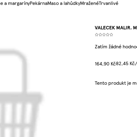
e a margaríny
Pekárna
Maso a lahůdky
Mražené
Trvanlivé
VALECEK MALIR. M
Zatím žádné hodno
82,45 Kč
164,90 Kč
Tento produkt je 