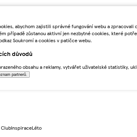
kies, abychom zajistili správné fungování webu a zpracovali 
ém případě zůstanou aktivní jen nezbytné cookies, které pot
odkaz Soukromí a cookies v patičce webu.
ících důvodů
azeného obsahu a reklamy, vytvářet uživatelské statistiky, uk
znam partnerů.
 Club
Inspirace
Léto