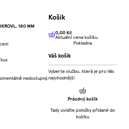
Košík
IKROVL. 180 MM
0,00 Kč
Aktuální cena košíku
0,00 Kč
Aktuální cena košíku
Pokladna
cení
Váš košík
/kus
Vyberte službu, která je pro Vás
nejvhodnější
momentálně nedostupný.
Prázdný košík
Tady uvidíte položky přidané do
košíku