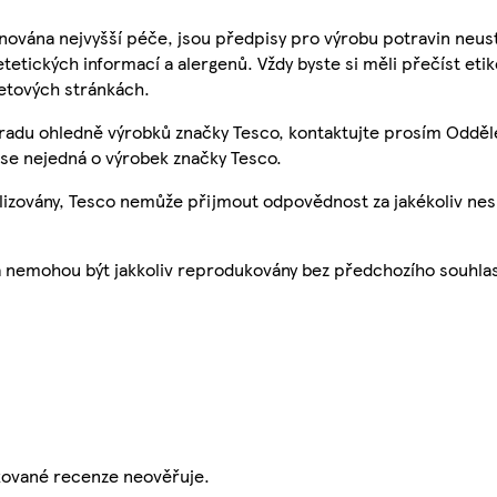
nována nejvyšší péče, jsou předpisy pro výrobu potravin neust
etetických informací a alergenů. Vždy byste si měli přečíst eti
etových stránkách.
 radu ohledně výrobků značky Tesco, kontaktujte prosím Odděl
se nejedná o výrobek značky Tesco.
ualizovány, Tesco nemůže přijmout odpovědnost za jakékoliv ne
a nemohou být jakkoliv reprodukovány bez předchozího souhla
ikované recenze neověřuje.