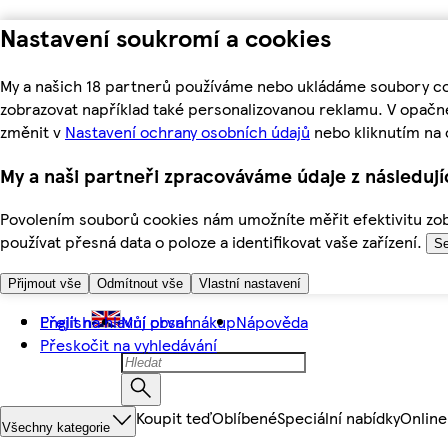
Nastavení soukromí a cookies
My a našich 18 partnerů používáme nebo ukládáme soubory coo
zobrazovat například také personalizovanou reklamu. V opačn
změnit v
Nastavení ochrany osobních údajů
nebo kliknutím na 
My a naši partneři zpracováváme údaje z následuj
Povolením souborů cookies nám umožníte měřit efektivitu zobr
používat přesná data o poloze a identifikovat vaše zařízení.
Se
Přijmout vše
Odmítnout vše
Vlastní nastavení
Přejít na hlavní obsah
English
Můj první nákup
Nápověda
Přeskočit na vyhledávání
Koupit teď
Oblíbené
Speciální nabídky
Online
Všechny kategorie