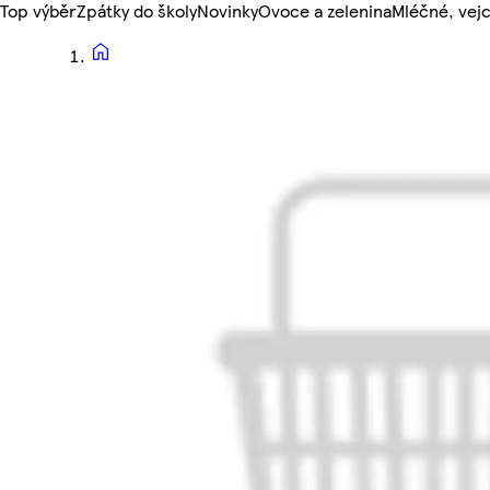
Top výběr
Zpátky do školy
Novinky
Ovoce a zelenina
Mléčné, vejc