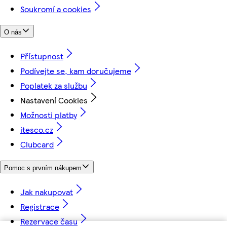
Soukromí a cookies
O nás
Přístupnost
Podívejte se, kam doručujeme
Poplatek za službu
Nastavení Cookies
Možnosti platby
itesco.cz
Clubcard
Pomoc s prvním nákupem
Jak nakupovat
Registrace
Rezervace času