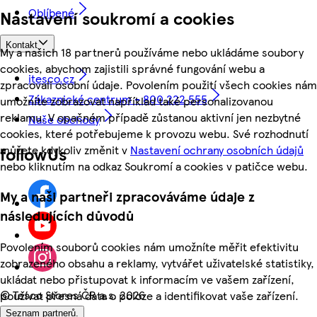
Oblíbené
Nastavení soukromí a cookies
Kontakt
My a našich 18 partnerů používáme nebo ukládáme soubory
cookies, abychom zajistili správné fungování webu a
itesco.cz
zpracovali osobní údaje. Povolením použití všech cookies nám
Zákaznické centrum - 800 222 555
umožníte zobrazovat například také personalizovanou
reklamu. V opačném případě zůstanou aktivní jen nezbytné
Naše obchody
cookies, které potřebujeme k provozu webu. Své rozhodnutí
můžete kdykoliv změnit v
Nastavení ochrany osobních údajů
followUs
nebo kliknutím na odkaz Soukromí a cookies v patičce webu.
My a naši partneři zpracováváme údaje z
následujících důvodů
Povolením souborů cookies nám umožníte měřit efektivitu
zobrazeného obsahu a reklamy, vytvářet uživatelské statistiky,
ukládat nebo přistupovat k informacím ve vašem zařízení,
©
Tesco Stores ČR a.s. 2026
používat přesná data o poloze a identifikovat vaše zařízení.
Seznam partnerů.