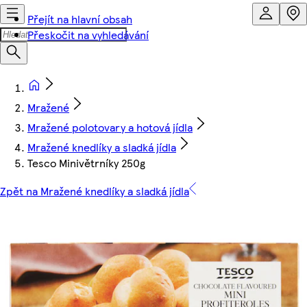
Přejít na hlavní obsah
Přeskočit na vyhledávání
Mražené
Mražené polotovary a hotová jídla
Mražené knedlíky a sladká jídla
Tesco Minivětrníky 250g
Zpět na Mražené knedlíky a sladká jídla