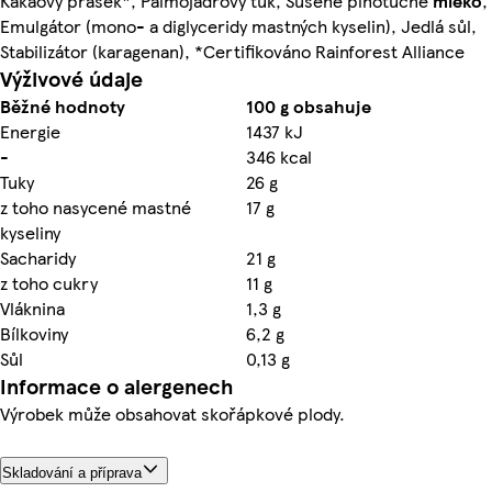
Kakaový prášek*, Palmojádrový tuk, Sušené plnotučné
mléko
,
Emulgátor (mono- a diglyceridy mastných kyselin), Jedlá sůl,
Stabilizátor (karagenan), *Certifikováno Rainforest Alliance
Výživové údaje
Běžné hodnoty
100 g obsahuje
Energie
1437 kJ
-
346 kcal
Tuky
26 g
z toho nasycené mastné
17 g
kyseliny
Sacharidy
21 g
z toho cukry
11 g
Vláknina
1,3 g
Bílkoviny
6,2 g
Sůl
0,13 g
Informace o alergenech
Výrobek může obsahovat skořápkové plody.
Skladování a příprava