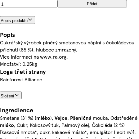
Přidat
Popis produktu
Popis
Cukrářský výrobek plněný smetanovou náplní s čokoládovou
příchutí (65 %), hluboce zmrazený.
Více informací na www.ra.org.
Množství: 0.25kg
Loga třetí strany
Rainforest Alliance
Složení
Ingredience
Smetana (31 %) (
mléko
),
Vejce
,
Pšeničná
mouka, Odstředěné
mléko
, Cukr, Kokosový tuk, Palmový olej, Čokoláda (2 %)
[kakaová hmota*, cukr, kakaové máslo*, emulgátor (lecitiny)],