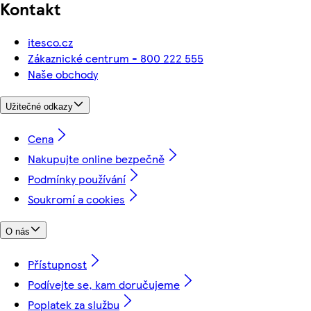
Kontakt
itesco.cz
Zákaznické centrum - 800 222 555
Naše obchody
Užitečné odkazy
Cena
Nakupujte online bezpečně
Podmínky používání
Soukromí a cookies
O nás
Přístupnost
Podívejte se, kam doručujeme
Poplatek za službu