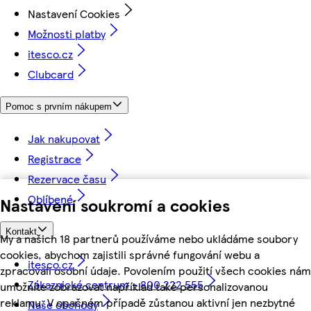
Nastavení Cookies
Možnosti platby
itesco.cz
Clubcard
Pomoc s prvním nákupem
Jak nakupovat
Registrace
Rezervace času
Oblíbené
Nastavení soukromí a cookies
Kontakt
My a našich 18 partnerů používáme nebo ukládáme soubory
cookies, abychom zajistili správné fungování webu a
itesco.cz
zpracovali osobní údaje. Povolením použití všech cookies nám
Zákaznické centrum - 800 222 555
umožníte zobrazovat například také personalizovanou
reklamu. V opačném případě zůstanou aktivní jen nezbytné
Naše obchody