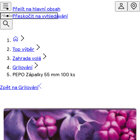
Přejít na hlavní obsah
Přeskočit na vyhledávání
Top výběr
Zahrada volá
Grilování
PEPO Zápalky 55 mm 100 ks
Zpět na Grilování