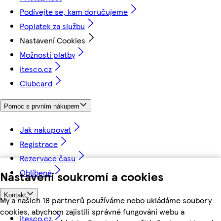
Podívejte se, kam doručujeme
Poplatek za službu
Nastavení Cookies
Možnosti platby
itesco.cz
Clubcard
Pomoc s prvním nákupem
Jak nakupovat
Registrace
Rezervace času
Oblíbené
Nastavení soukromí a cookies
Kontakt
My a našich 18 partnerů používáme nebo ukládáme soubory
cookies, abychom zajistili správné fungování webu a
itesco.cz