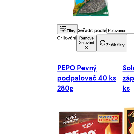
Seřadit podle
Filtry
Grilování
Remove
Grilování
Zrušit filtry
PEPO Pevný
Sol
podpalovač 40 ks
záp
280g
ks