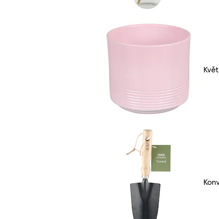
Květ
Konv