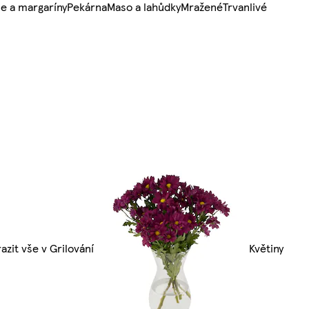
e a margaríny
Pekárna
Maso a lahůdky
Mražené
Trvanlivé
azit vše v Grilování
Květiny