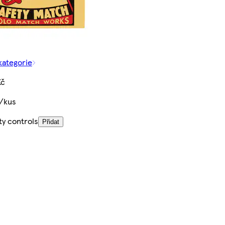
kategorie
Kč
č/kus
ty controls
Přidat