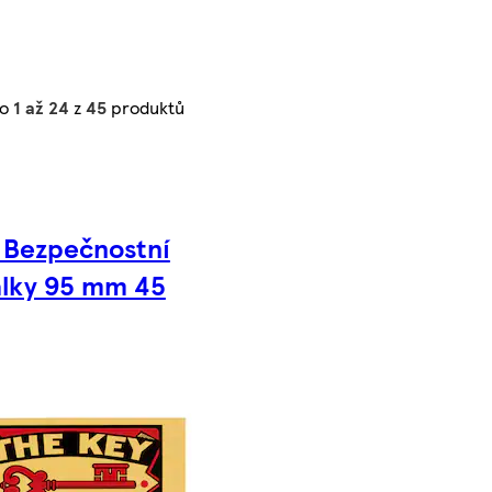
no
1 až 24
z
45
produktů
 Bezpečnostní
alky 95 mm 45