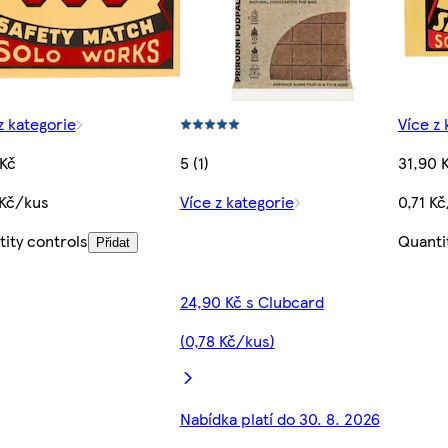
z kategorie
Více z 
 Kč
5 (1)
31,90 
 Kč/kus
Více z kategorie
0,71 K
ity controls
Quanti
Přidat
24,90 Kč s Clubcard
(0,78 Kč/kus)
Nabídka platí do 30. 8. 2026