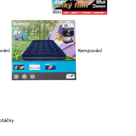
ování
Kempování
ptáčky