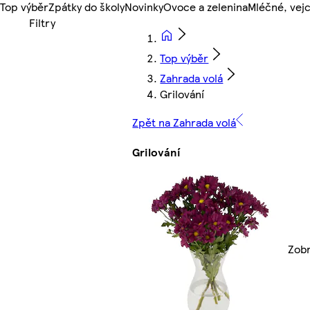
Top výběr
Zpátky do školy
Novinky
Ovoce a zelenina
Mléčné, vejc
Top výběr
Zahrada volá
Grilování
Zpět na Zahrada volá
Grilování
Zobr