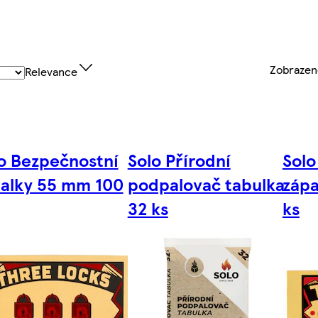
Zobraze
Relevance
o Bezpečnostní
Solo Přírodní
Solo
alky 55 mm 100
podpalovač tabulka
záp
32 ks
ks