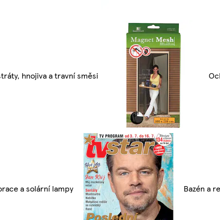
tráty, hnojiva a travní směsi
Oc
race a solární lampy
Bazén a re