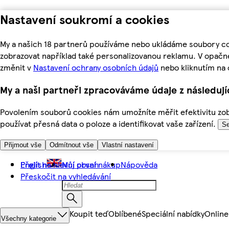
Nastavení soukromí a cookies
My a našich 18 partnerů používáme nebo ukládáme soubory coo
zobrazovat například také personalizovanou reklamu. V opačn
změnit v
Nastavení ochrany osobních údajů
nebo kliknutím na 
My a naši partneři zpracováváme údaje z následuj
Povolením souborů cookies nám umožníte měřit efektivitu zobr
používat přesná data o poloze a identifikovat vaše zařízení.
Se
Přijmout vše
Odmítnout vše
Vlastní nastavení
Přejít na hlavní obsah
English
Můj první nákup
Nápověda
Přeskočit na vyhledávání
Koupit teď
Oblíbené
Speciální nabídky
Online
Všechny kategorie