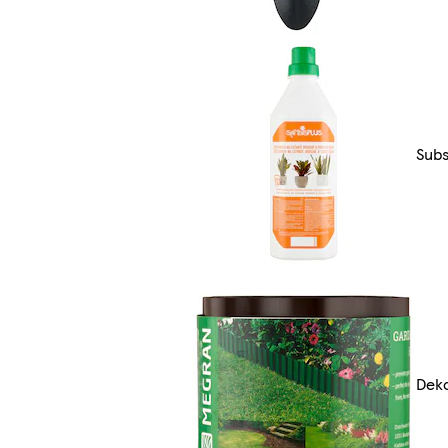
Subs
Deko