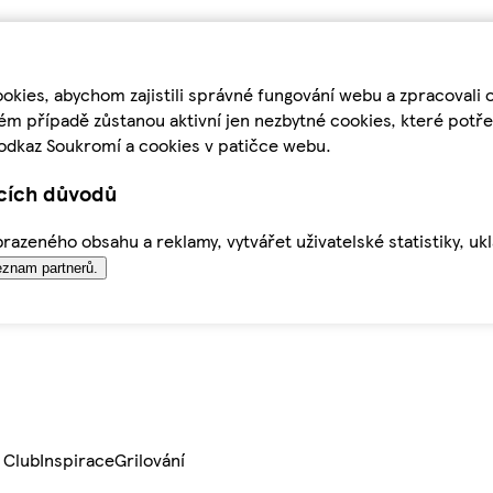
kies, abychom zajistili správné fungování webu a zpracovali 
ém případě zůstanou aktivní jen nezbytné cookies, které pot
odkaz Soukromí a cookies v patičce webu.
ících důvodů
azeného obsahu a reklamy, vytvářet uživatelské statistiky, uk
znam partnerů.
 Club
Inspirace
Grilování