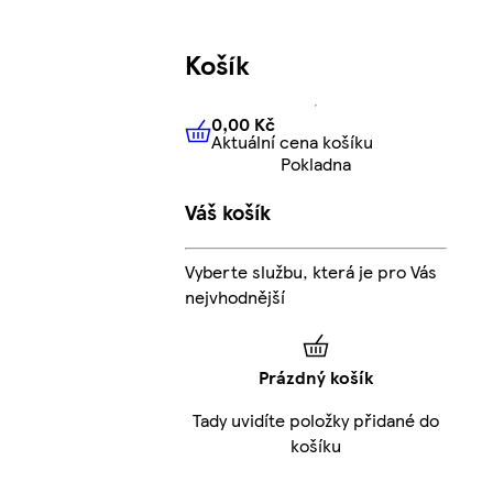
Košík
0,00 Kč
Aktuální cena košíku
0,00 Kč
Aktuální cena košíku
Pokladna
Váš košík
Vyberte službu, která je pro Vás
nejvhodnější
Prázdný košík
Tady uvidíte položky přidané do
košíku