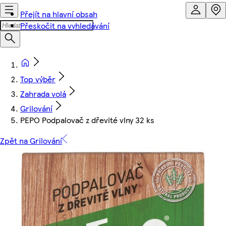
Přejít na hlavní obsah
Přeskočit na vyhledávání
Top výběr
Zahrada volá
Grilování
PEPO Podpalovač z dřevité vlny 32 ks
Zpět na Grilování