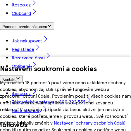
itesco.cz
Clubcard
Pomoc s prvním nákupem
Jak nakupovat
Registrace
Rezervace času
Oblíbené
Nastavení soukromí a cookies
Kontakt
My a našich 18 partnerů používáme nebo ukládáme soubory
cookies, abychom zajistili správné fungování webu a
itesco.cz
zpracovali osobní údaje. Povolením použití všech cookies nám
Zákaznické centrum - 800 222 555
umožníte zobrazovat například také personalizovanou
reklamu. V opačném případě zůstanou aktivní jen nezbytné
Naše obchody
cookies, které potřebujeme k provozu webu. Své rozhodnutí
můžete kdykoliv změnit v
Nastavení ochrany osobních údajů
followUs
nebo kliknutím na odkaz Soukromí a cookies v patičce webu.