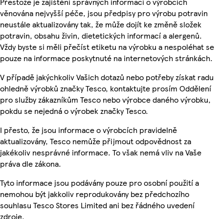
Přestože je zajištění správných informací o výrobcích
věnována nejvyšší péče, jsou předpisy pro výrobu potravin
neustále aktualizovány tak, že může dojít ke změně složek
potravin, obsahu živin, dietetických informací a alergenů.
Vždy byste si měli přečíst etiketu na výrobku a nespoléhat se
pouze na informace poskytnuté na internetových stránkách.
V případě jakýchkoliv Vašich dotazů nebo potřeby získat radu
ohledně výrobků značky Tesco, kontaktujte prosím Oddělení
pro služby zákazníkům Tesco nebo výrobce daného výrobku,
pokdu se nejedná o výrobek značky Tesco.
I přesto, že jsou informace o výrobcích pravidelně
aktualizovány, Tesco nemůže přijmout odpovědnost za
jakékoliv nesprávné informace. To však nemá vliv na Vaše
práva dle zákona.
Tyto informace jsou podávány pouze pro osobní použití a
nemohou být jakkoliv reprodukovány bez předchozího
souhlasu Tesco Stores Limited ani bez řádného uvedení
zdroje.