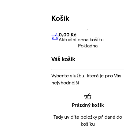
Košík
0,00 Kč
Aktuální cena košíku
0,00 Kč
Aktuální cena košíku
Pokladna
Váš košík
Vyberte službu, která je pro Vás
nejvhodnější
Prázdný košík
Tady uvidíte položky přidané do
košíku