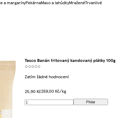
e a margaríny
Pekárna
Maso a lahůdky
Mražené
Trvanlivé
Tesco Banán fritovaný kandovaný plátky 100g
Zatím žádné hodnocení
259,00 Kč/kg
25,90 Kč
Přidat