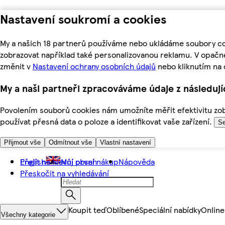
Nastavení soukromí a cookies
My a našich 18 partnerů používáme nebo ukládáme soubory coo
zobrazovat například také personalizovanou reklamu. V opačn
změnit v
Nastavení ochrany osobních údajů
nebo kliknutím na 
My a naši partneři zpracováváme údaje z následuj
Povolením souborů cookies nám umožníte měřit efektivitu zobr
používat přesná data o poloze a identifikovat vaše zařízení.
Se
Přijmout vše
Odmítnout vše
Vlastní nastavení
Přejít na hlavní obsah
English
Můj první nákup
Nápověda
Přeskočit na vyhledávání
Koupit teď
Oblíbené
Speciální nabídky
Online
Všechny kategorie