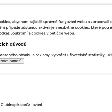
kies, abychom zajistili správné fungování webu a zpracovali 
ém případě zůstanou aktivní jen nezbytné cookies, které pot
odkaz Soukromí a cookies v patičce webu.
ících důvodů
azeného obsahu a reklamy, vytvářet uživatelské statistiky, uk
znam partnerů.
 Club
Inspirace
Grilování