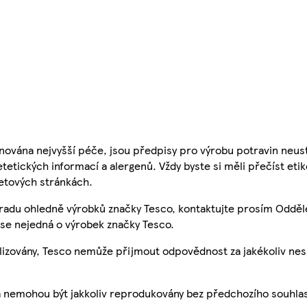
nována nejvyšší péče, jsou předpisy pro výrobu potravin neust
etetických informací a alergenů. Vždy byste si měli přečíst eti
etových stránkách.
 radu ohledně výrobků značky Tesco, kontaktujte prosím Odděl
se nejedná o výrobek značky Tesco.
ualizovány, Tesco nemůže přijmout odpovědnost za jakékoliv ne
a nemohou být jakkoliv reprodukovány bez předchozího souhla