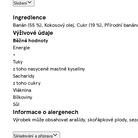
Složení
Ingredience
Banán (55 %), Kokosový olej, Cukr (19 %), Přírodní baná
Výživové údaje
Běžné hodnoty
Energie
-
Tuky
z toho nasycené mastné kyseliny
Sacharidy
z toho cukry
Vláknina
Bílkoviny
Sůl
Informace o alergenech
Výrobek může obsahovat arašídy, skořápkové plody, seza
Skladování a příprava