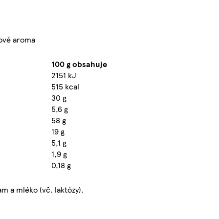
nové aroma
100 g obsahuje
2151 kJ
515 kcal
30 g
5,6 g
58 g
19 g
5,1 g
1,9 g
0,18 g
m a mléko (vč. laktózy).