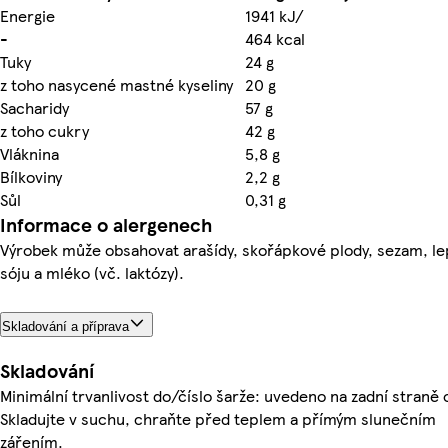
Energie
1941 kJ/
-
464 kcal
Tuky
24 g
z toho nasycené mastné kyseliny
20 g
Sacharidy
57 g
z toho cukry
42 g
Vláknina
5,8 g
Bílkoviny
2,2 g
Sůl
0,31 g
Informace o alergenech
Výrobek může obsahovat arašídy, skořápkové plody, sezam, le
sóju a mléko (vč. laktózy).
Skladování a příprava
Skladování
Minimální trvanlivost do/číslo šarže: uvedeno na zadní straně 
Skladujte v suchu, chraňte před teplem a přímým slunečním
zářením.