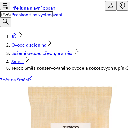
Přejít na hlavní obsah
Přeskočit na vyhledávání
Ovoce a zelenina
Sušené ovoce, ořechy a směsi
Směsi
Tesco Směs konzervovaného ovoce a kokosových lupínk
Zpět na Směsi