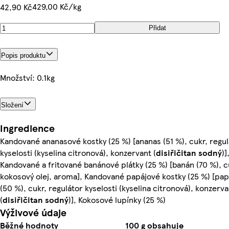
429,00 Kč/kg
42,90 Kč
Přidat
Popis produktu
Množství: 0.1kg
Složení
Ingredience
Kandované ananasové kostky (25 %) [ananas (51 %), cukr, regul
kyselosti (kyselina citronová), konzervant (
disiřičitan sodný
)]
Kandované a fritované banánové plátky (25 %) [banán (70 %), c
kokosový olej, aroma], Kandované papájové kostky (25 %) [pap
(50 %), cukr, regulátor kyselosti (kyselina citronová), konzerva
(
disiřičitan sodný
)], Kokosové lupínky (25 %)
Výživové údaje
Běžné hodnoty
100 g obsahuje