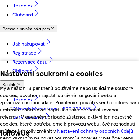
itesco.cz
Clubcard
Pomoc s prvním nákupem
Jak nakupovat
Registrace
Rezervace času
Oblíbené
Nastavení soukromí a cookies
Kontakt
My a našich 18 partnerů používáme nebo ukládáme soubory
cookies, abychom zajistili správné fungování webu a
itesco.cz
zpracovali osobní údaje. Povolením použití všech cookies nám
Zákaznické centrum - 800 222 555
umožníte zobrazovat například také personalizovanou
reklamu. V opačném případě zůstanou aktivní jen nezbytné
Naše obchody
cookies, které potřebujeme k provozu webu. Své rozhodnutí
můžete kdykoliv změnit v
Nastavení ochrany osobních údajů
followUs
nebo kliknutím na odkaz Soukromí a cookies v patičce webu.