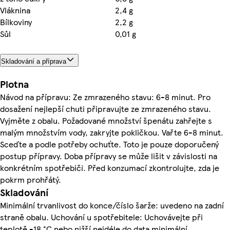
Vláknina
2,4 g
Bílkoviny
2,2 g
Sůl
0,01 g
Skladování a příprava
Plotna
Návod na přípravu: Ze zmrazeného stavu: 6-8 minut. Pro
dosažení nejlepší chuti připravujte ze zmrazeného stavu.
Vyjměte z obalu. Požadované množství špenátu zahřejte s
malým množstvím vody, zakryjte pokličkou. Vařte 6-8 minut.
Sceďte a podle potřeby ochuťte. Toto je pouze doporučený
postup přípravy. Doba přípravy se může lišit v závislosti na
konkrétním spotřebiči. Před konzumací zkontrolujte, zda je
pokrm prohřátý.
Skladování
Minimální trvanlivost do konce/číslo šarže: uvedeno na zadní
straně obalu. Uchování u spotřebitele: Uchovávejte při
teplotě -18 °C nebo nižší nejdéle do data minimální