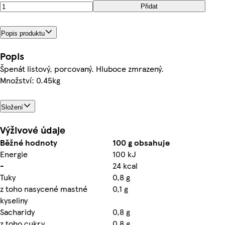
Přidat
Popis produktu
Popis
Špenát listový, porcovaný. Hluboce zmrazený.
Množství: 0.45kg
Složení
Výživové údaje
Běžné hodnoty
100 g obsahuje
Energie
100 kJ
-
24 kcal
Tuky
0,8 g
z toho nasycené mastné
0,1 g
kyseliny
Sacharidy
0,8 g
z toho cukry
0,8 g