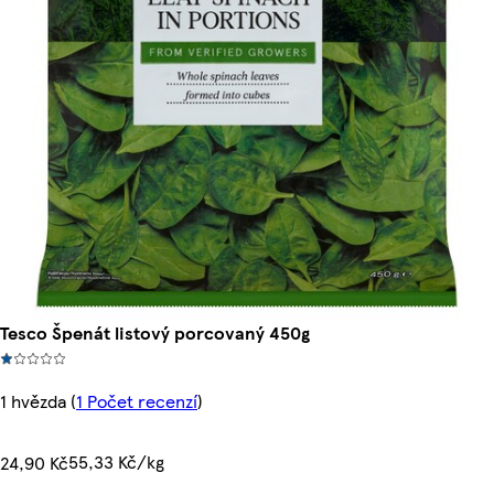
Tesco Špenát listový porcovaný 450g
1 hvězda
(
1 Počet recenzí
)
55,33 Kč/kg
24,90 Kč