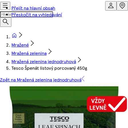
Přejít na hlavní obsah
Přeskočit na vyhledávání
Mražené
Mražená zelenina
Mražená zelenina jednodruhová
Tesco Špenát listový porcovaný 450g
Zpět na Mražená zelenina jednodruhová