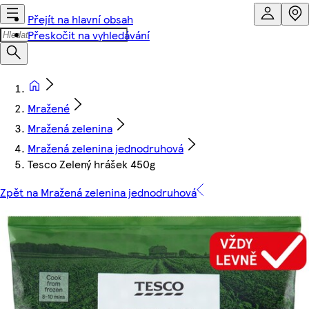
Přejít na hlavní obsah
Přeskočit na vyhledávání
Mražené
Mražená zelenina
Mražená zelenina jednodruhová
Tesco Zelený hrášek 450g
Zpět na Mražená zelenina jednodruhová