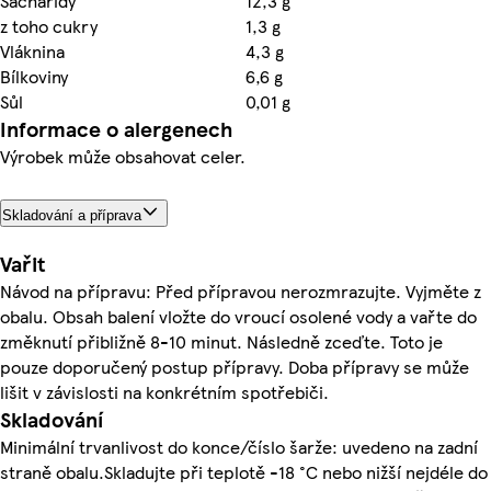
Sacharidy
12,3 g
z toho cukry
1,3 g
Vláknina
4,3 g
Bílkoviny
6,6 g
Sůl
0,01 g
Informace o alergenech
Výrobek může obsahovat celer.
Skladování a příprava
Vařit
Návod na přípravu: Před přípravou nerozmrazujte. Vyjměte z
obalu. Obsah balení vložte do vroucí osolené vody a vařte do
změknutí přibližně 8-10 minut. Následně zceďte. Toto je
pouze doporučený postup přípravy. Doba přípravy se může
lišit v závislosti na konkrétním spotřebiči.
Skladování
Minimální trvanlivost do konce/číslo šarže: uvedeno na zadní
straně obalu.Skladujte při teplotě -18 °C nebo nižší nejdéle do