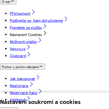
O nás
Přístupnost
Podívejte se, kam doručujeme
Poplatek za službu
Nastavení Cookies
Možnosti platby
itesco.cz
Clubcard
Pomoc s prvním nákupem
Jak nakupovat
Registrace
Rezervace času
Oblíbené
Nastavení soukromí a cookies