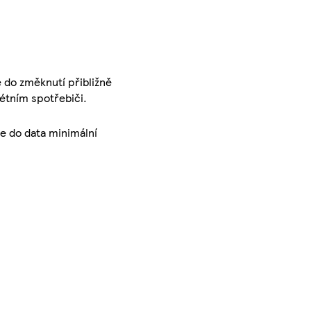
 do změknutí přibližně
rétním spotřebiči.
le do data minimální