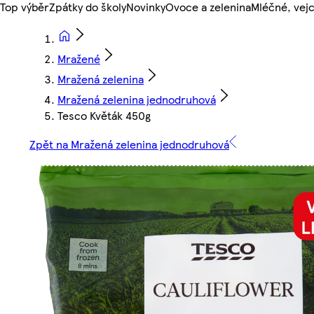
Top výběr
Zpátky do školy
Novinky
Ovoce a zelenina
Mléčné, vejc
Mražené
Mražená zelenina
Mražená zelenina jednodruhová
Tesco Květák 450g
Zpět na Mražená zelenina jednodruhová