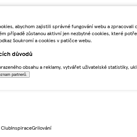
kies, abychom zajistili správné fungování webu a zpracovali 
ém případě zůstanou aktivní jen nezbytné cookies, které pot
odkaz Soukromí a cookies v patičce webu.
ících důvodů
azeného obsahu a reklamy, vytvářet uživatelské statistiky, uk
znam partnerů.
 Club
Inspirace
Grilování