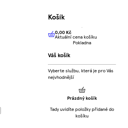
Košík
0,00 Kč
Aktuální cena košíku
0,00 Kč
Aktuální cena košíku
Pokladna
Váš košík
Vyberte službu, která je pro Vás
nejvhodnější
Prázdný košík
Tady uvidíte položky přidané do
košíku