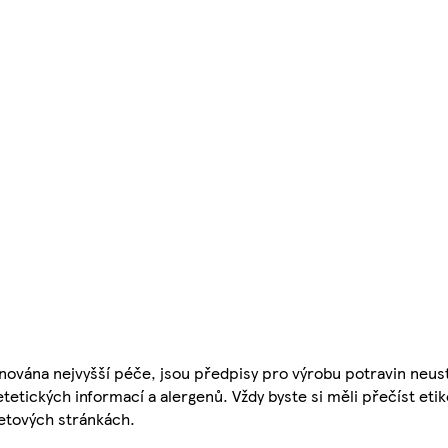
nována nejvyšší péče, jsou předpisy pro výrobu potravin neust
etetických informací a alergenů. Vždy byste si měli přečíst eti
etových stránkách.