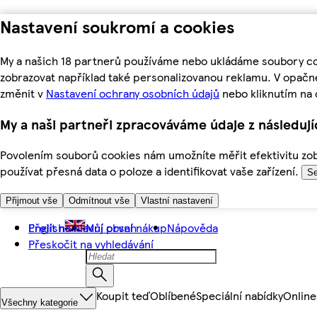
Nastavení soukromí a cookies
My a našich 18 partnerů používáme nebo ukládáme soubory coo
zobrazovat například také personalizovanou reklamu. V opačn
změnit v
Nastavení ochrany osobních údajů
nebo kliknutím na 
My a naši partneři zpracováváme údaje z následuj
Povolením souborů cookies nám umožníte měřit efektivitu zobr
používat přesná data o poloze a identifikovat vaše zařízení.
Se
Přijmout vše
Odmítnout vše
Vlastní nastavení
Přejít na hlavní obsah
English
Můj první nákup
Nápověda
Přeskočit na vyhledávání
Koupit teď
Oblíbené
Speciální nabídky
Online
Všechny kategorie