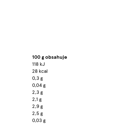
100 g obsahuje
118 kJ
28 kcal
0,3 g
0,04 g
2,3 g
2,1 g
2,9 g
2,5 g
0,03 g