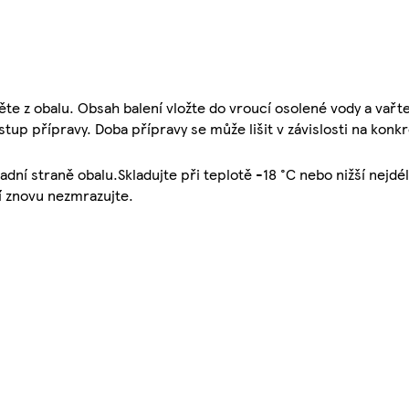
e z obalu. Obsah balení vložte do vroucí osolené vody a vařte
up přípravy. Doba přípravy se může lišit v závislosti na konk
adní straně obalu.Skladujte při teplotě -18 °C nebo nižší nejdé
í znovu nezmrazujte.