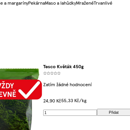
e a margaríny
Pekárna
Maso a lahůdky
Mražené
Trvanlivé
Tesco Květák 450g
Zatím žádné hodnocení
55,33 Kč/kg
24,90 Kč
Přidat