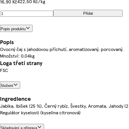
422,50 Kč/kg
16,90 Kč
Přidat
Popis produktu
Popis
Ovocný čaj s jahodovou příchutí, aromatizovaný, porcovaný.
Množství: 0.04kg
Loga třetí strany
FSC
Složení
Ingredience
Jablka, Ibišek (25 %), Černý rybíz, Švestky, Aromata, Jahody (2
Regulátor kyselosti (kyselina citronová)
Skladování a příprava