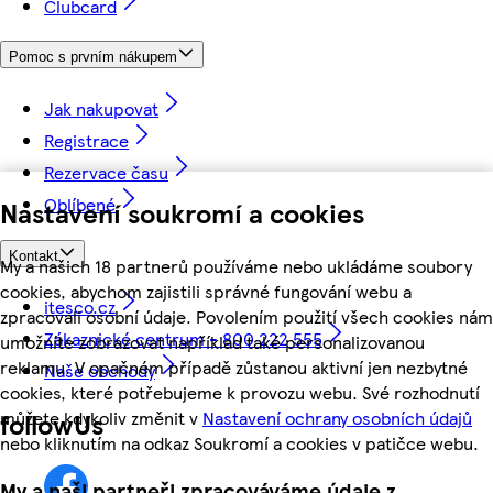
Clubcard
Pomoc s prvním nákupem
Jak nakupovat
Registrace
Rezervace času
Oblíbené
Nastavení soukromí a cookies
Kontakt
My a našich 18 partnerů používáme nebo ukládáme soubory
cookies, abychom zajistili správné fungování webu a
itesco.cz
zpracovali osobní údaje. Povolením použití všech cookies nám
Zákaznické centrum - 800 222 555
umožníte zobrazovat například také personalizovanou
reklamu. V opačném případě zůstanou aktivní jen nezbytné
Naše obchody
cookies, které potřebujeme k provozu webu. Své rozhodnutí
můžete kdykoliv změnit v
Nastavení ochrany osobních údajů
followUs
nebo kliknutím na odkaz Soukromí a cookies v patičce webu.
My a naši partneři zpracováváme údaje z