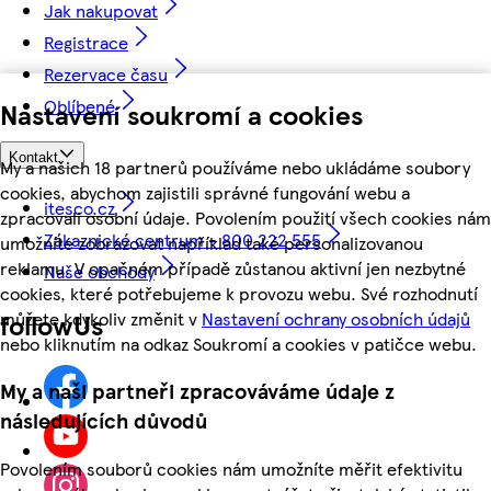
Jak nakupovat
Registrace
Rezervace času
Oblíbené
Nastavení soukromí a cookies
Kontakt
My a našich 18 partnerů používáme nebo ukládáme soubory
cookies, abychom zajistili správné fungování webu a
itesco.cz
zpracovali osobní údaje. Povolením použití všech cookies nám
Zákaznické centrum - 800 222 555
umožníte zobrazovat například také personalizovanou
reklamu. V opačném případě zůstanou aktivní jen nezbytné
Naše obchody
cookies, které potřebujeme k provozu webu. Své rozhodnutí
můžete kdykoliv změnit v
Nastavení ochrany osobních údajů
followUs
nebo kliknutím na odkaz Soukromí a cookies v patičce webu.
My a naši partneři zpracováváme údaje z
následujících důvodů
Povolením souborů cookies nám umožníte měřit efektivitu