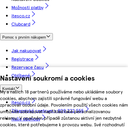
Možnosti platby
itesco.cz
Clubcard
Pomoc s prvním nákupem
Jak nakupovat
Registrace
Rezervace času
Oblíbené
Nastavení soukromí a cookies
Kontakt
My a našich 18 partnerů používáme nebo ukládáme soubory
cookies, abychom zajistili správné fungování webu a
itesco.cz
zpracovali osobní údaje. Povolením použití všech cookies nám
Zákaznické centrum - 800 222 555
umožníte zobrazovat například také personalizovanou
reklamu. V opačném případě zůstanou aktivní jen nezbytné
Naše obchody
cookies, které potřebujeme k provozu webu. Své rozhodnutí