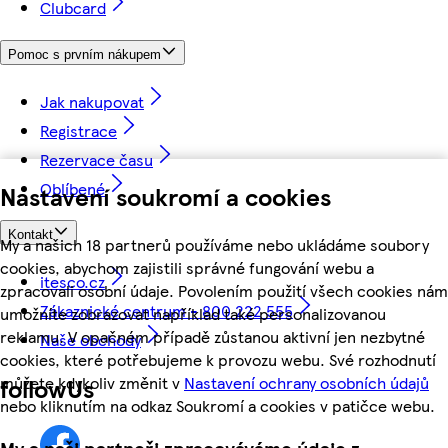
Clubcard
Pomoc s prvním nákupem
Jak nakupovat
Registrace
Rezervace času
Oblíbené
Nastavení soukromí a cookies
Kontakt
My a našich 18 partnerů používáme nebo ukládáme soubory
cookies, abychom zajistili správné fungování webu a
itesco.cz
zpracovali osobní údaje. Povolením použití všech cookies nám
Zákaznické centrum - 800 222 555
umožníte zobrazovat například také personalizovanou
reklamu. V opačném případě zůstanou aktivní jen nezbytné
Naše obchody
cookies, které potřebujeme k provozu webu. Své rozhodnutí
můžete kdykoliv změnit v
Nastavení ochrany osobních údajů
followUs
nebo kliknutím na odkaz Soukromí a cookies v patičce webu.