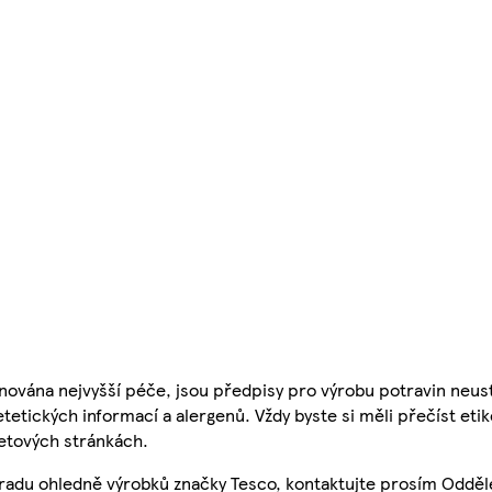
nována nejvyšší péče, jsou předpisy pro výrobu potravin neust
etetických informací a alergenů. Vždy byste si měli přečíst eti
etových stránkách.
 radu ohledně výrobků značky Tesco, kontaktujte prosím Odděl