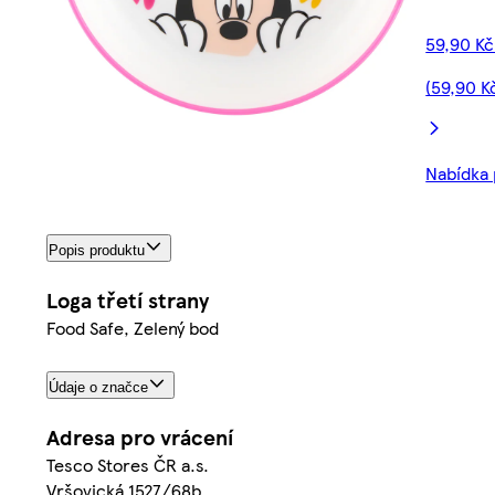
59,90 Kč
(59,90 K
Nabídka 
Popis produktu
Loga třetí strany
Food Safe, Zelený bod
Údaje o značce
Adresa pro vrácení
Tesco Stores ČR a.s.
Vršovická 1527/68b