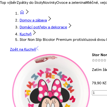
Top výběr
Zpátky do školy
Novinky
Ovoce a zelenina
Mléčné, vejc
Domov a zábava
Domácí potřeby a dekorace
Kuchyň
Stor Non Slip Bicolor Premium protiskluzová dvou
Zpět na Kuchyň
Stor No
Zatím ž
79,90 Kč