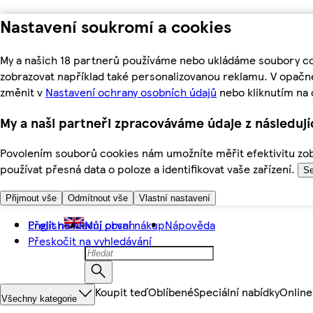
Nastavení soukromí a cookies
My a našich 18 partnerů používáme nebo ukládáme soubory coo
zobrazovat například také personalizovanou reklamu. V opačn
změnit v
Nastavení ochrany osobních údajů
nebo kliknutím na 
My a naši partneři zpracováváme údaje z následuj
Povolením souborů cookies nám umožníte měřit efektivitu zobr
používat přesná data o poloze a identifikovat vaše zařízení.
Se
Přijmout vše
Odmítnout vše
Vlastní nastavení
Přejít na hlavní obsah
English
Můj první nákup
Nápověda
Přeskočit na vyhledávání
Koupit teď
Oblíbené
Speciální nabídky
Online
Všechny kategorie