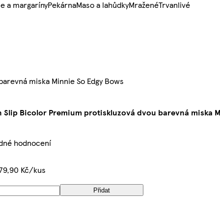
e a margaríny
Pekárna
Maso a lahůdky
Mražené
Trvanlivé
 barevná miska Minnie So Edgy Bows
n Slip Bicolor Premium protiskluzová dvou barevná miska 
ádné hodnocení
79,90 Kč/kus
Přidat