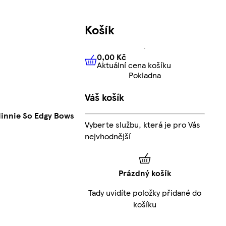
Košík
0,00 Kč
Aktuální cena košíku
0,00 Kč
Aktuální cena košíku
Pokladna
Váš košík
Minnie So Edgy Bows
Vyberte službu, která je pro Vás
nejvhodnější
Prázdný košík
Tady uvidíte položky přidané do
košíku