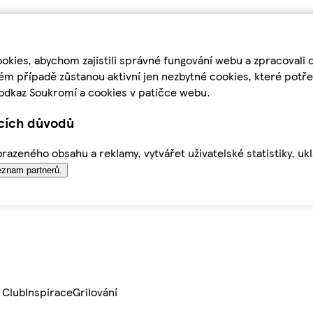
kies, abychom zajistili správné fungování webu a zpracovali 
ém případě zůstanou aktivní jen nezbytné cookies, které pot
odkaz Soukromí a cookies v patičce webu.
ících důvodů
azeného obsahu a reklamy, vytvářet uživatelské statistiky, uk
znam partnerů.
 Club
Inspirace
Grilování