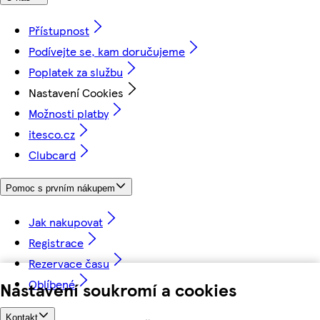
Přístupnost
Podívejte se, kam doručujeme
Poplatek za službu
Nastavení Cookies
Možnosti platby
itesco.cz
Clubcard
Pomoc s prvním nákupem
Jak nakupovat
Registrace
Rezervace času
Oblíbené
Nastavení soukromí a cookies
Kontakt