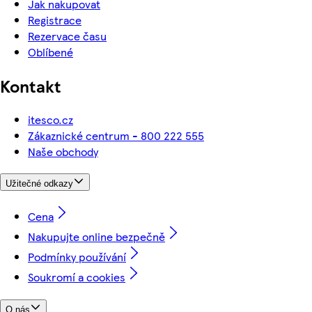
Jak nakupovat
Registrace
Rezervace času
Oblíbené
Kontakt
itesco.cz
Zákaznické centrum - 800 222 555
Naše obchody
Užitečné odkazy
Cena
Nakupujte online bezpečně
Podmínky používání
Soukromí a cookies
O nás