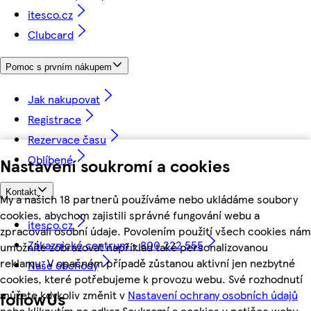
itesco.cz
Clubcard
Pomoc s prvním nákupem
Jak nakupovat
Registrace
Rezervace času
Oblíbené
Nastavení soukromí a cookies
Kontakt
My a našich 18 partnerů používáme nebo ukládáme soubory
cookies, abychom zajistili správné fungování webu a
itesco.cz
zpracovali osobní údaje. Povolením použití všech cookies nám
Zákaznické centrum - 800 222 555
umožníte zobrazovat například také personalizovanou
reklamu. V opačném případě zůstanou aktivní jen nezbytné
Naše obchody
cookies, které potřebujeme k provozu webu. Své rozhodnutí
můžete kdykoliv změnit v
Nastavení ochrany osobních údajů
followUs
nebo kliknutím na odkaz Soukromí a cookies v patičce webu.