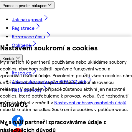
Pomoc s prvním nákupem
Jak nakupovat
Registrace
Rezervace času
Oblíbené
Nastavení soukromí a cookies
Kontakt
My a našich 18 partnerů používáme nebo ukládáme soubory
cookies, abychom zajistili správné fungování webu a
itesco.cz
zpracovali osobní údaje. Povolením použití všech cookies nám
Zákaznické centrum - 800 222 555
umožníte zobrazovat například také personalizovanou
reklamu. V opačném případě zůstanou aktivní jen nezbytné
Naše obchody
cookies, které potřebujeme k provozu webu. Své rozhodnutí
můžete kdykoliv změnit v
Nastavení ochrany osobních údajů
followUs
nebo kliknutím na odkaz Soukromí a cookies v patičce webu.
My a naši partneři zpracováváme údaje z
následujících důvodů