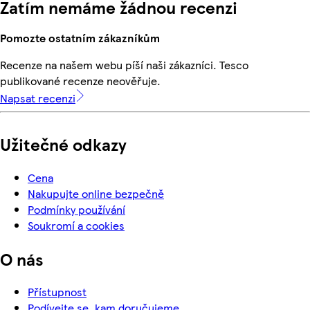
Zatím nemáme žádnou recenzi
Pomozte ostatním zákazníkům
Recenze na našem webu píší naši zákazníci. Tesco
publikované recenze neověřuje.
Napsat recenzi
Užitečné odkazy
Cena
Nakupujte online bezpečně
Podmínky používání
Soukromí a cookies
O nás
Přístupnost
Podívejte se, kam doručujeme