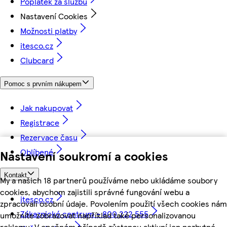
Poplatek za službu
Nastavení Cookies
Možnosti platby
itesco.cz
Clubcard
Pomoc s prvním nákupem
Jak nakupovat
Registrace
Rezervace času
Oblíbené
Nastavení soukromí a cookies
Kontakt
My a našich 18 partnerů používáme nebo ukládáme soubory
cookies, abychom zajistili správné fungování webu a
itesco.cz
zpracovali osobní údaje. Povolením použití všech cookies nám
Zákaznické centrum - 800 222 555
umožníte zobrazovat například také personalizovanou
reklamu. V opačném případě zůstanou aktivní jen nezbytné