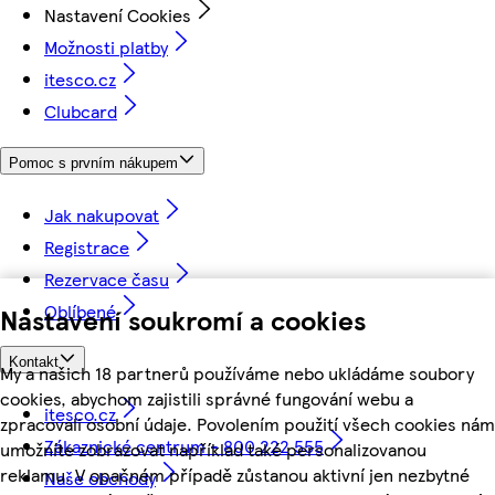
Nastavení Cookies
Možnosti platby
itesco.cz
Clubcard
Pomoc s prvním nákupem
Jak nakupovat
Registrace
Rezervace času
Oblíbené
Nastavení soukromí a cookies
Kontakt
My a našich 18 partnerů používáme nebo ukládáme soubory
cookies, abychom zajistili správné fungování webu a
itesco.cz
zpracovali osobní údaje. Povolením použití všech cookies nám
Zákaznické centrum - 800 222 555
umožníte zobrazovat například také personalizovanou
reklamu. V opačném případě zůstanou aktivní jen nezbytné
Naše obchody