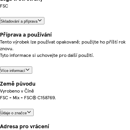
FSC
Skladování a příprava
Příprava a používání
Tento výrobek lze používat opakovaně; použijte ho příští rok
znovu.
Tyto informace si uchovejte pro další použití.
Více informací
Země původu
Vyrobeno v Číně
FSC - Mix - FSC® C158769.
Údaje o značce
Adresa pro vrácení