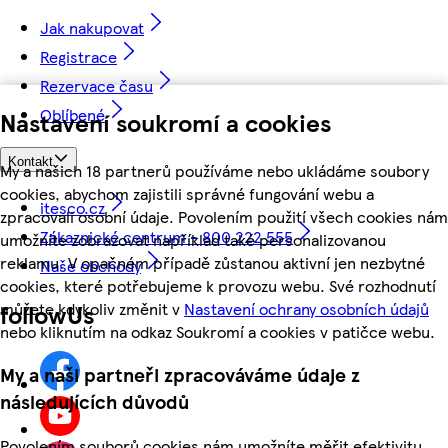
Jak nakupovat
Registrace
Rezervace času
Oblíbené
Nastavení soukromí a cookies
Kontakt
My a našich 18 partnerů používáme nebo ukládáme soubory
cookies, abychom zajistili správné fungování webu a
itesco.cz
zpracovali osobní údaje. Povolením použití všech cookies nám
Zákaznické centrum - 800 222 555
umožníte zobrazovat například také personalizovanou
reklamu. V opačném případě zůstanou aktivní jen nezbytné
Naše obchody
cookies, které potřebujeme k provozu webu. Své rozhodnutí
můžete kdykoliv změnit v
Nastavení ochrany osobních údajů
followUs
nebo kliknutím na odkaz Soukromí a cookies v patičce webu.
My a naši partneři zpracováváme údaje z
následujících důvodů
Povolením souborů cookies nám umožníte měřit efektivitu