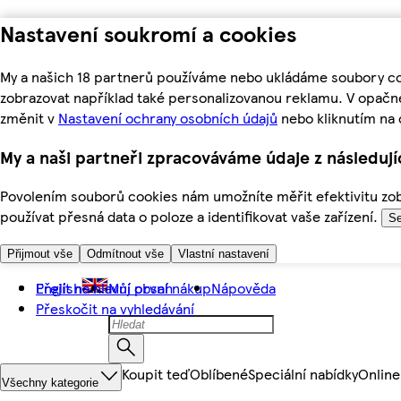
Nastavení soukromí a cookies
My a našich 18 partnerů používáme nebo ukládáme soubory coo
zobrazovat například také personalizovanou reklamu. V opačn
změnit v
Nastavení ochrany osobních údajů
nebo kliknutím na 
My a naši partneři zpracováváme údaje z následuj
Povolením souborů cookies nám umožníte měřit efektivitu zobr
používat přesná data o poloze a identifikovat vaše zařízení.
Se
Přijmout vše
Odmítnout vše
Vlastní nastavení
Přejít na hlavní obsah
English
Můj první nákup
Nápověda
Přeskočit na vyhledávání
Koupit teď
Oblíbené
Speciální nabídky
Online
Všechny kategorie