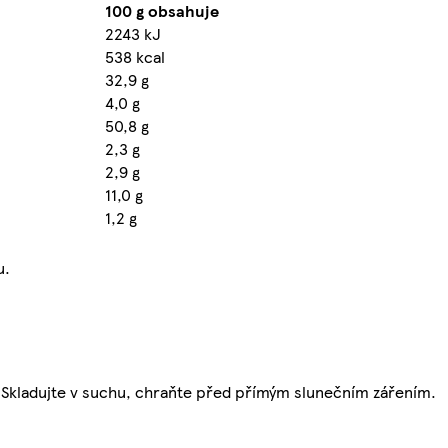
100 g obsahuje
2243 kJ
538 kcal
32,9 g
4,0 g
50,8 g
2,3 g
2,9 g
11,0 g
1,2 g
u.
u. Skladujte v suchu, chraňte před přímým slunečním zářením.