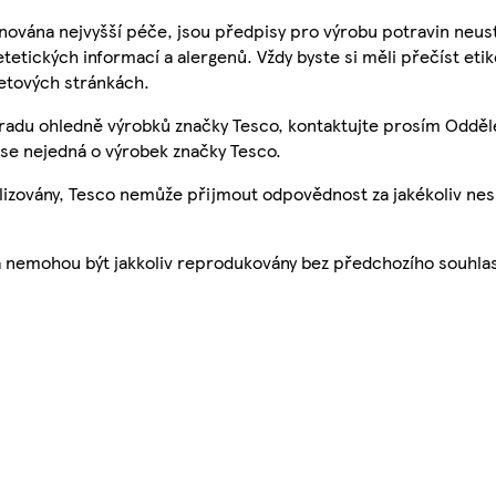
nována nejvyšší péče, jsou předpisy pro výrobu potravin neust
etetických informací a alergenů. Vždy byste si měli přečíst eti
etových stránkách.
 radu ohledně výrobků značky Tesco, kontaktujte prosím Odděl
se nejedná o výrobek značky Tesco.
ualizovány, Tesco nemůže přijmout odpovědnost za jakékoliv ne
a nemohou být jakkoliv reprodukovány bez předchozího souhla