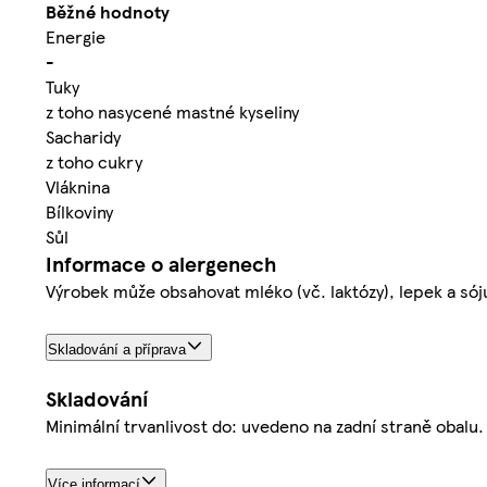
Běžné hodnoty
Energie
-
Tuky
z toho nasycené mastné kyseliny
Sacharidy
z toho cukry
Vláknina
Bílkoviny
Sůl
Informace o alergenech
Výrobek může obsahovat mléko (vč. laktózy), lepek a sój
Skladování a příprava
Skladování
Minimální trvanlivost do: uvedeno na zadní straně obal
Více informací