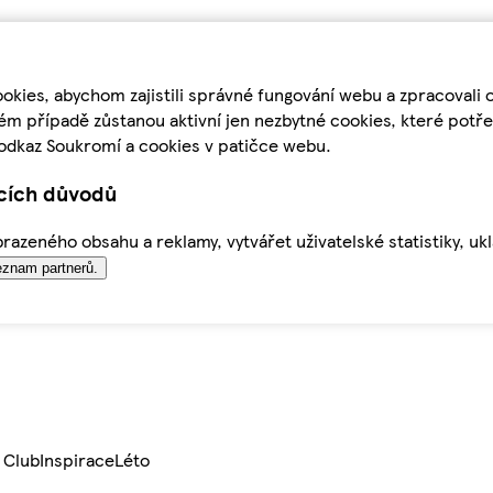
kies, abychom zajistili správné fungování webu a zpracovali 
ém případě zůstanou aktivní jen nezbytné cookies, které pot
odkaz Soukromí a cookies v patičce webu.
ících důvodů
azeného obsahu a reklamy, vytvářet uživatelské statistiky, uk
znam partnerů.
 Club
Inspirace
Léto