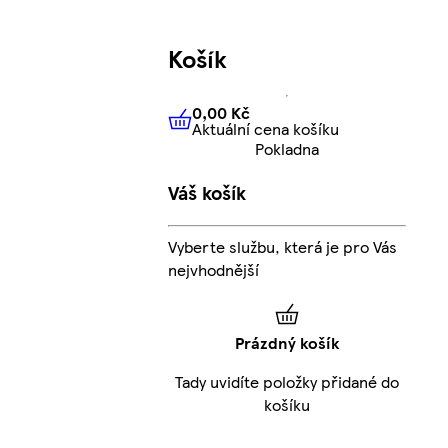
Košík
0,00 Kč
Aktuální cena košíku
0,00 Kč
Aktuální cena košíku
Pokladna
Váš košík
Vyberte službu, která je pro Vás
nejvhodnější
Prázdný košík
Tady uvidíte položky přidané do
košíku