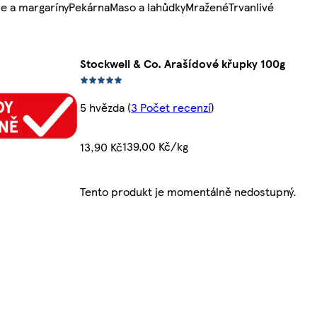
e a margaríny
Pekárna
Maso a lahůdky
Mražené
Trvanlivé
Stockwell & Co. Arašídové křupky 100g
5 hvězda
(
3 Počet recenzí
)
139,00 Kč/kg
13,90 Kč
Tento produkt je momentálně nedostupný.