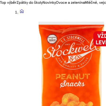
Top výběr
Zpátky do školy
Novinky
Ovoce a zelenina
Mléčné, vejc