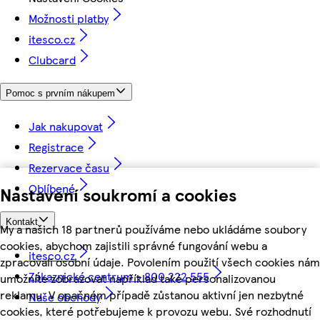
Možnosti platby
itesco.cz
Clubcard
Pomoc s prvním nákupem
Jak nakupovat
Registrace
Rezervace času
Oblíbené
Nastavení soukromí a cookies
Kontakt
My a našich 18 partnerů používáme nebo ukládáme soubory
cookies, abychom zajistili správné fungování webu a
itesco.cz
zpracovali osobní údaje. Povolením použití všech cookies nám
Zákaznické centrum - 800 222 555
umožníte zobrazovat například také personalizovanou
reklamu. V opačném případě zůstanou aktivní jen nezbytné
Naše obchody
cookies, které potřebujeme k provozu webu. Své rozhodnutí