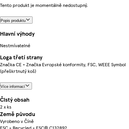
Tento produkt je momentálně nedostupný.
Popis produktu
Hlavní výhody
Nestmívatelné
Loga třetí strany
Značka CE - Značka Evropské konformity, FSC, WEEE Symbol
(přeškrtnutý koš)
Více informací
Čistý obsah
2 x ks
Země původu
Vyrobeno v Číně
FSC - Recycled - FSC® C132892.