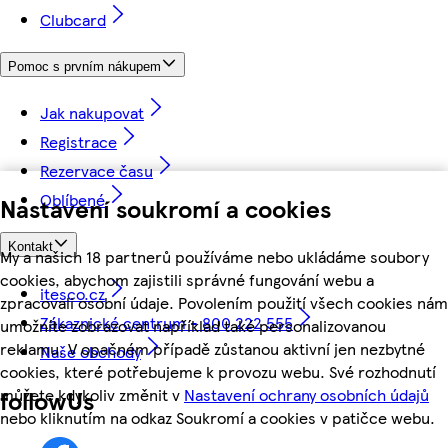
Clubcard
Pomoc s prvním nákupem
Jak nakupovat
Registrace
Rezervace času
Oblíbené
Nastavení soukromí a cookies
Kontakt
My a našich 18 partnerů používáme nebo ukládáme soubory
cookies, abychom zajistili správné fungování webu a
itesco.cz
zpracovali osobní údaje. Povolením použití všech cookies nám
Zákaznické centrum - 800 222 555
umožníte zobrazovat například také personalizovanou
reklamu. V opačném případě zůstanou aktivní jen nezbytné
Naše obchody
cookies, které potřebujeme k provozu webu. Své rozhodnutí
můžete kdykoliv změnit v
Nastavení ochrany osobních údajů
followUs
nebo kliknutím na odkaz Soukromí a cookies v patičce webu.