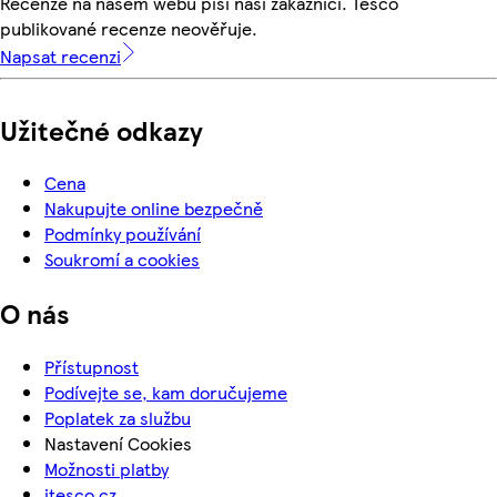
Recenze na našem webu píší naši zákazníci. Tesco
publikované recenze neověřuje.
Napsat recenzi
Užitečné odkazy
Cena
Nakupujte online bezpečně
Podmínky používání
Soukromí a cookies
O nás
Přístupnost
Podívejte se, kam doručujeme
Poplatek za službu
Nastavení Cookies
Možnosti platby
itesco.cz