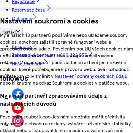
Registrace
Rezervace času
Oblíbené
Nastavení soukromí a cookies
Kontakt
My a našich 18 partnerů používáme nebo ukládáme soubory
cookies, abychom zajistili správné fungování webu a
itesco.cz
zpracovali osobní údaje. Povolením použití všech cookies nám
Zákaznické centrum - 800 222 555
umožníte zobrazovat například také personalizovanou
reklamu. V opačném případě zůstanou aktivní jen nezbytné
Naše obchody
cookies, které potřebujeme k provozu webu. Své rozhodnutí
můžete kdykoliv změnit v
Nastavení ochrany osobních údajů
followUs
nebo kliknutím na odkaz Soukromí a cookies v patičce webu.
My a naši partneři zpracováváme údaje z
následujících důvodů
Povolením souborů cookies nám umožníte měřit efektivitu
zobrazeného obsahu a reklamy, vytvářet uživatelské statistiky,
ukládat nebo přistupovat k informacím ve vašem zařízení,