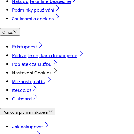
Nakupujte online bezpečně
Podmínky používání
Soukromí a cookies
O nás
Přístupnost
Podívejte se, kam doručujeme
Poplatek za službu
Nastavení Cookies
Možnosti platby
itesco.cz
Clubcard
Pomoc s prvním nákupem
Jak nakupovat