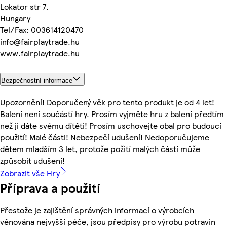
Lokator str 7.
Hungary
Tel/Fax: 003614120470
info@fairplaytrade.hu
www.fairplaytrade.hu
Bezpečnostní informace
Upozornění! Doporučený věk pro tento produkt je od 4 let!
Balení není součástí hry. Prosím vyjměte hru z balení předtím
než ji dáte svému dítěti! Prosím uschovejte obal pro budoucí
použití! Malé části! Nebezpečí udušení! Nedoporučujeme
dětem mladším 3 let, protože požití malých částí může
způsobit udušení!
Zobrazit vše Hry
Příprava a použití
Přestože je zajištění správných informací o výrobcích
věnována nejvyšší péče, jsou předpisy pro výrobu potravin