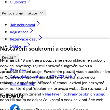
Clubcard
Pomoc s prvním nákupem
Jak nakupovat
Registrace
Rezervace času
Oblíbené
Nastavení soukromí a cookies
Kontakt
My a našich 18 partnerů používáme nebo ukládáme soubory
cookies, abychom zajistili správné fungování webu a
itesco.cz
zpracovali osobní údaje. Povolením použití všech cookies nám
Zákaznické centrum - 800 222 555
umožníte zobrazovat například také personalizovanou
reklamu. V opačném případě zůstanou aktivní jen nezbytné
Naše obchody
cookies, které potřebujeme k provozu webu. Své rozhodnutí
můžete kdykoliv změnit v
Nastavení ochrany osobních údajů
followUs
nebo kliknutím na odkaz Soukromí a cookies v patičce webu.