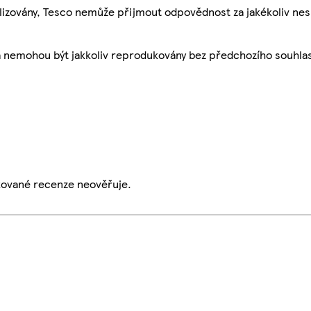
ualizovány, Tesco nemůže přijmout odpovědnost za jakékoliv ne
a nemohou být jakkoliv reprodukovány bez předchozího souhla
ikované recenze neověřuje.