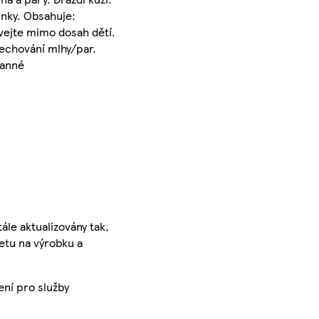
inky. Obsahuje:
ávejte mimo dosah dětí.
dechování mlhy/par.
ranné
ále aktualizovány tak,
ketu na výrobku a
ení pro služby