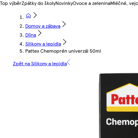
Top výběr
Zpátky do školy
Novinky
Ovoce a zelenina
Mléčné, vejc
Domov a zábava
Dílna
Silikony a lepidla
Pattex Chemoprén univerzál 50ml
Zpět na Silikony a lepidla