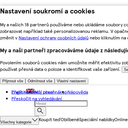
Nastavení soukromí a cookies
My a našich 18 partnerů používáme nebo ukládáme soubory coo
zobrazovat například také personalizovanou reklamu. V opačn
změnit v
Nastavení ochrany osobních údajů
nebo kliknutím na 
My a naši partneři zpracováváme údaje z následuj
Povolením souborů cookies nám umožníte měřit efektivitu zobr
používat přesná data o poloze a identifikovat vaše zařízení.
Se
Přijmout vše
Odmítnout vše
Vlastní nastavení
Přejít na hlavní obsah
English
Můj první nákup
Nápověda
Přeskočit na vyhledávání
Koupit teď
Oblíbené
Speciální nabídky
Online
Všechny kategorie