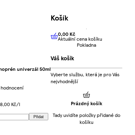
Košík
0,00 Kč
Aktuální cena košíku
0,00 Kč
Aktuální cena košíku
Pokladna
Váš košík
moprén univerzál 50ml
Vyberte službu, která je pro Vás
nejvhodnější
 hodnocení
Prázdný košík
98,00 Kč/l
Tady uvidíte položky přidané do
Přidat
košíku