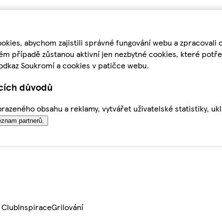
kies, abychom zajistili správné fungování webu a zpracovali 
ém případě zůstanou aktivní jen nezbytné cookies, které pot
odkaz Soukromí a cookies v patičce webu.
ících důvodů
azeného obsahu a reklamy, vytvářet uživatelské statistiky, uk
znam partnerů.
 Club
Inspirace
Grilování