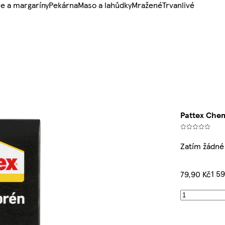
e a margaríny
Pekárna
Maso a lahůdky
Mražené
Trvanlivé
Pattex Che
Zatím žádné
1 5
79,90 Kč