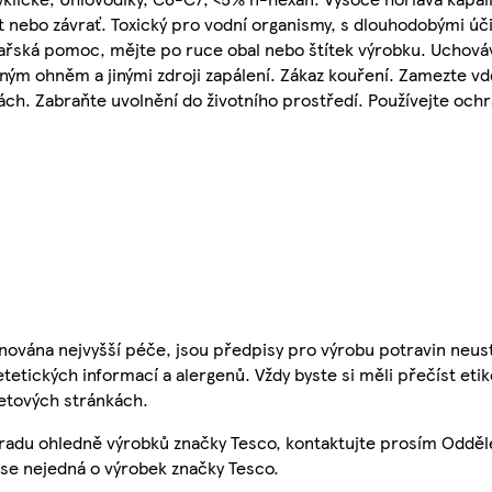
 nebo závrať. Toxický pro vodní organismy, s dlouhodobými úč
ékařská pomoc, mějte po ruce obal nebo štítek výrobku. Uchov
ným ohněm a jinými zdroji zapálení. Zákaz kouření. Zamezte v
ch. Zabraňte uvolnění do životního prostředí. Používejte och
nována nejvyšší péče, jsou předpisy pro výrobu potravin neust
etetických informací a alergenů. Vždy byste si měli přečíst eti
etových stránkách.
 radu ohledně výrobků značky Tesco, kontaktujte prosím Odděl
se nejedná o výrobek značky Tesco.