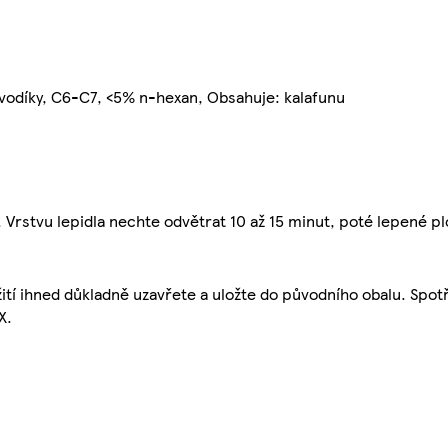
ovodíky, C6-C7, <5% n-hexan, Obsahuje: kalafunu
 Vrstvu lepidla nechte odvětrat 10 až 15 minut, poté lepené pl
ití ihned důkladně uzavřete a uložte do původního obalu. Spot
X.