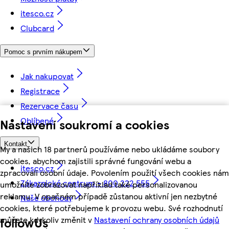
itesco.cz
Clubcard
Pomoc s prvním nákupem
Jak nakupovat
Registrace
Rezervace času
Oblíbené
Nastavení soukromí a cookies
Kontakt
My a našich 18 partnerů používáme nebo ukládáme soubory
cookies, abychom zajistili správné fungování webu a
itesco.cz
zpracovali osobní údaje. Povolením použití všech cookies nám
Zákaznické centrum - 800 222 555
umožníte zobrazovat například také personalizovanou
reklamu. V opačném případě zůstanou aktivní jen nezbytné
Naše obchody
cookies, které potřebujeme k provozu webu. Své rozhodnutí
můžete kdykoliv změnit v
Nastavení ochrany osobních údajů
followUs