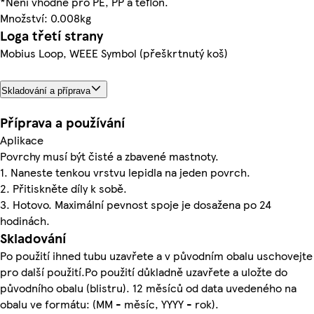
*Není vhodné pro PE, PP a teflon.
Množství: 0.008kg
Loga třetí strany
Mobius Loop, WEEE Symbol (přeškrtnutý koš)
Skladování a příprava
Příprava a používání
Aplikace
Povrchy musí být čisté a zbavené mastnoty.
1. Naneste tenkou vrstvu lepidla na jeden povrch.
2. Přitiskněte díly k sobě.
3. Hotovo. Maximální pevnost spoje je dosažena po 24
hodinách.
Skladování
Po použití ihned tubu uzavřete a v původním obalu uschovejte
pro další použití.Po použití důkladně uzavřete a uložte do
původního obalu (blistru). 12 měsíců od data uvedeného na
obalu ve formátu: (MM - měsíc, YYYY - rok).