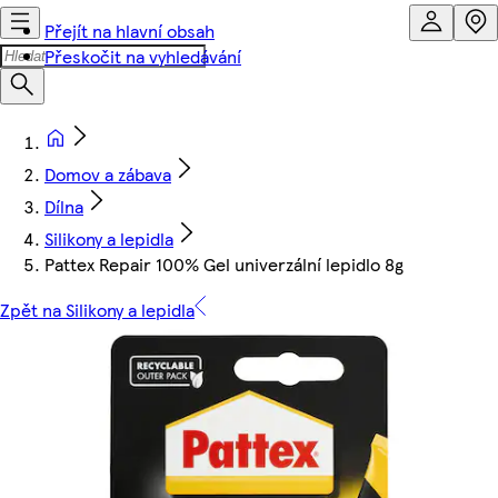
Přejít na hlavní obsah
Přeskočit na vyhledávání
Domov a zábava
Dílna
Silikony a lepidla
Pattex Repair 100% Gel univerzální lepidlo 8g
Zpět na Silikony a lepidla