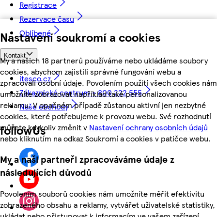
Registrace
Rezervace času
Oblíbené
Nastavení soukromí a cookies
Kontakt
My a našich 18 partnerů používáme nebo ukládáme soubory
cookies, abychom zajistili správné fungování webu a
itesco.cz
zpracovali osobní údaje. Povolením použití všech cookies nám
Zákaznické centrum - 800 222 555
umožníte zobrazovat například také personalizovanou
reklamu. V opačném případě zůstanou aktivní jen nezbytné
Naše obchody
cookies, které potřebujeme k provozu webu. Své rozhodnutí
můžete kdykoliv změnit v
Nastavení ochrany osobních údajů
followUs
nebo kliknutím na odkaz Soukromí a cookies v patičce webu.
My a naši partneři zpracováváme údaje z
následujících důvodů
Povolením souborů cookies nám umožníte měřit efektivitu
zobrazeného obsahu a reklamy, vytvářet uživatelské statistiky,
ukládat nebo přistupovat k informacím ve vašem zařízení,