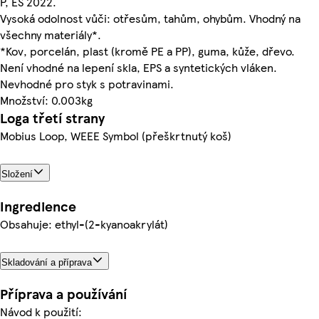
P, ES 2022.
Vysoká odolnost vůči: otřesům, tahům, ohybům. Vhodný na
všechny materiály*.
*Kov, porcelán, plast (kromě PE a PP), guma, kůže, dřevo.
Není vhodné na lepení skla, EPS a syntetických vláken.
Nevhodné pro styk s potravinami.
Množství: 0.003kg
Loga třetí strany
Mobius Loop, WEEE Symbol (přeškrtnutý koš)
Složení
Ingredience
Obsahuje: ethyl-(2-kyanoakrylát)
Skladování a příprava
Příprava a používání
Návod k použití: