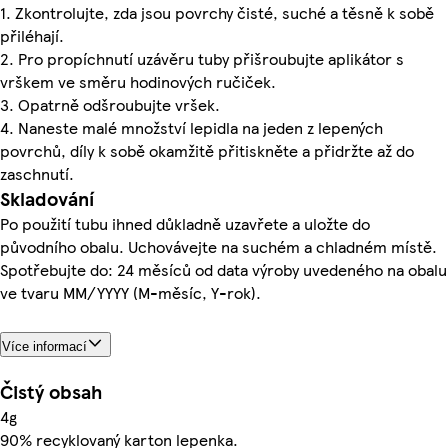
1. Zkontrolujte, zda jsou povrchy čisté, suché a těsně k sobě
přiléhají.
2. Pro propíchnutí uzávěru tuby přišroubujte aplikátor s
vrškem ve směru hodinových ručiček.
3. Opatrně odšroubujte vršek.
4. Naneste malé množství lepidla na jeden z lepených
povrchů, díly k sobě okamžitě přitiskněte a přidržte až do
zaschnutí.
Skladování
Po použití tubu ihned důkladně uzavřete a uložte do
původního obalu. Uchovávejte na suchém a chladném místě.
Spotřebujte do: 24 měsíců od data výroby uvedeného na obalu
ve tvaru MM/YYYY (M-měsíc, Y-rok).
Více informací
Čistý obsah
4g
90% recyklovaný karton lepenka.