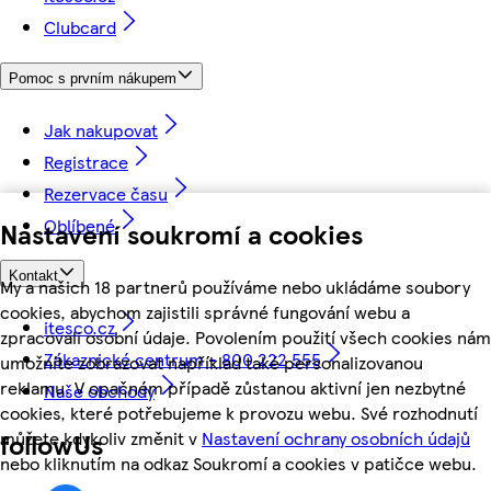
Clubcard
Pomoc s prvním nákupem
Jak nakupovat
Registrace
Rezervace času
Oblíbené
Nastavení soukromí a cookies
Kontakt
My a našich 18 partnerů používáme nebo ukládáme soubory
cookies, abychom zajistili správné fungování webu a
itesco.cz
zpracovali osobní údaje. Povolením použití všech cookies nám
Zákaznické centrum - 800 222 555
umožníte zobrazovat například také personalizovanou
reklamu. V opačném případě zůstanou aktivní jen nezbytné
Naše obchody
cookies, které potřebujeme k provozu webu. Své rozhodnutí
můžete kdykoliv změnit v
Nastavení ochrany osobních údajů
followUs
nebo kliknutím na odkaz Soukromí a cookies v patičce webu.