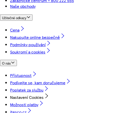
Zákaznické centrum - 800 222 555
Naše obchody
Užitečné odkazy
Cena
Nakupujte online bezpečně
Podmínky používání
Soukromí a cookies
O nás
Přístupnost
Podívejte se, kam doručujeme
Poplatek za službu
Nastavení Cookies
Možnosti platby
itesco.cz