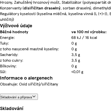
Hrozny, Zahuštěný hroznový mošt, Stabilizátor (polyaspartát dr
Konzervanty (
disiřičitan draselný
, sorban draselný, dimethyldi
Regulátory kyselosti (kyselina mléčná, kyselina vinná (L (+)-)), B
uhličitý)
Výživové údaje
Běžné hodnoty
ve 100 ml výrobku:
Energie:
68 kJ / 16 kcal
Tuky:
0 g
z toho nasycené mastné kyseliny:
0 g
Sacharidy:
3,5 g
z toho cukry:
3,5 g
Bílkoviny:
0 g
Sůl:
<0,01 g
Informace o alergenech
Obsahuje: Oxid siřičitý/siřičitany
Skladování a příprava
Skladování