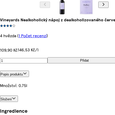
Vineyards Nealkoholický nápoj z dealkoholizovaného červ
4 hvězda
(
1 Počet recenzí
)
146,53 Kč/l
109,90 Kč
Přidat
Popis produktu
Množství: 0.75l
Složení
Ingredience