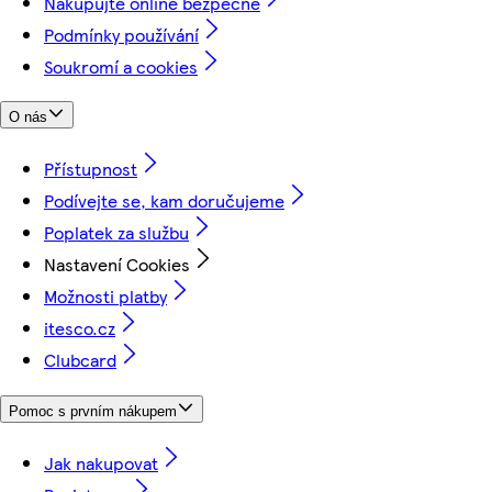
Nakupujte online bezpečně
Podmínky používání
Soukromí a cookies
O nás
Přístupnost
Podívejte se, kam doručujeme
Poplatek za službu
Nastavení Cookies
Možnosti platby
itesco.cz
Clubcard
Pomoc s prvním nákupem
Jak nakupovat