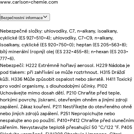
www.carlson-chemie.com
Bezpečnostní informace
Nebezpečné složky: uhlovodíky, C7, n-alkany, isoalkany,
cyklické (ES 927-510-4); uhlovodíky, C7-C9, n-alkany,
isoalkany, cyklické (ES 920-750-0); heptan (ES 205-563-8);
bílý minerální (ropný) olej (ES 232-455-8); n-hexan (ES 203-
777-6).
Nebezpečí: H222 Extrémně hořlavý aerosol. H229 Nádoba je
pod tlakem: při zahřívání se může roztrhnout. H315 Dráždí
kůži. H336 Může způsobit ospalost nebo závratě. H411 Toxický
pro vodní organismy, s dlouhodobými účinky. P102
Uchovávejte mimo dosah dětí. P210 Chraňte před teple,
horkými povrchy, jiskrami, otevřeným ohněm a jinými zdroji
zapálení. Zákaz kouření. P211 Nestříkejte do otevřeného ohně
nebo jiných zdrojů zapálení. P251 Nepropichujte nebo
nespalujte ano po použití. P410+P412 Chraňte před slunečním
zářením. Nevystavujte teplotě přesahující 50 °C/122 °F. P405
Skladujte uzamčené. EUH208 Obsahuje Limonene, Citral.