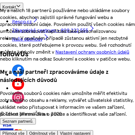
Kontakt
My a našich 18 partnerů používáme nebo ukládáme soubory
cookies, abychom zajistili správné fungování webu a
itesco.cz
zpracovali osobní údaje. Povolením použití všech cookies nám
Zákaznické centrum - 800 222 555
umožníte zobrazovat například také personalizovanou
reklamu. V opačném případě zůstanou aktivní jen nezbytné
Naše obchody
cookies, které potřebujeme k provozu webu. Své rozhodnutí
můžete kdykoliv změnit v
Nastavení ochrany osobních údajů
followUs
nebo kliknutím na odkaz Soukromí a cookies v patičce webu.
My a naši partneři zpracováváme údaje z
následujících důvodů
Povolením souborů cookies nám umožníte měřit efektivitu
zobrazeného obsahu a reklamy, vytvářet uživatelské statistiky,
ukládat nebo přistupovat k informacím ve vašem zařízení,
©
Tesco Stores ČR a.s. 2026
používat přesná data o poloze a identifikovat vaše zařízení.
Seznam partnerů.
Přijmout vše
Odmítnout vše
Vlastní nastavení