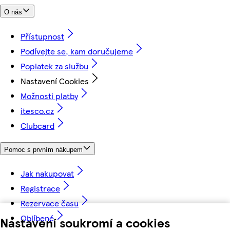
O nás
Přístupnost
Podívejte se, kam doručujeme
Poplatek za službu
Nastavení Cookies
Možnosti platby
itesco.cz
Clubcard
Pomoc s prvním nákupem
Jak nakupovat
Registrace
Rezervace času
Oblíbené
Nastavení soukromí a cookies