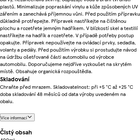
plastů. Minimalizuje popraskání vinylu a kůže způsobených UV
zářením a zanechává příjemnou vůni. Před použitím přípravku
důkladně protřepejte. Přípravek nastříkejte na čištěnou
plochu a rozetřete jemným hadříkem. V blízkostí skel a textilií
nastříkejte na hadřík a rozetřete. V případě potřeby postup
opakujte. Přípravek nepoužívejte na ovládací prvky, sedadla,
volanty a pedály. Před použitím výrobku si prostudujte návod
na údržbu ošetřované části automobilu od výrobce
automobilu. Doporučujeme nejdříve vyzkoušet na skrytém
místě. Obsahuje organická rozpouštědla.
Skladování
Chraňte před mrazem. Skladovatelnost: při +5 °C až +25 °C
doba skladování 48 měsíců od data výroby uvedeném na
obalu.
Více informací
Čistý obsah
400ml