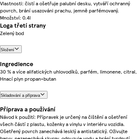
Vlastnosti: čistí a ošetřuje palubní desku, vytváří ochranný
povrch, brání usazováni prachu, jemně parfémovaný.
Množství: 0.4l
Loga třetí strany
Zelený bod
Složení
Ingredience
30 % a více alifatických uhlovodíků, parfém, limonene, citral,
Hnací plyn propan-butan
Skladování a příprava
Příprava a používání
Návod k použití: Přípravek je určený na čištění a ošetření
všech částí z plastu, koženky a vinylu v interiéru vozidla.
Ošetřený povrch zanechává lesklý a antistatický. Oživujte
barvy, nezanechává skvrny, odpuzuje vodu a brání tvrdnutí