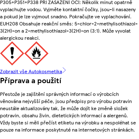
P305+P351+P338 PŘI ZASAŽENÍ OČÍ: Několik minut opatrně
vyplachujte vodou. Vyjměte kontaktní čočky, jsou-li nasazeny
a pokud je lze vyjmout snadno. Pokračujte ve vyplachování.
EUH208 Obsahuje reakční směs: 5-chlor-2-methylisothiazol-
3(2H)-on a 2-methylisothiazol-3(2H)-on (3:1). Může vyvolat
alergickou reakci.
Zobrazit vše Autokosmetika
Příprava a použití
Přestože je zajištění správných informací o výrobcích
věnována nejvyšší péče, jsou předpisy pro výrobu potravin
neustále aktualizovány tak, že může dojít ke změně složek
potravin, obsahu živin, dietetických informací a alergenů.
Vždy byste si měli přečíst etiketu na výrobku a nespoléhat se
pouze na informace poskytnuté na internetových stránkách.