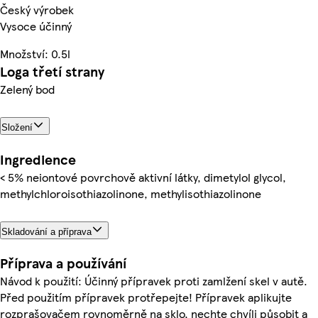
Český výrobek
Vysoce účinný
Množství: 0.5l
Loga třetí strany
Zelený bod
Složení
Ingredience
< 5% neiontové povrchově aktivní látky, dimetylol glycol,
methylchloroisothiazolinone, methylisothiazolinone
Skladování a příprava
Příprava a používání
Návod k použití: Účinný přípravek proti zamlžení skel v autě.
Před použitím přípravek protřepejte! Přípravek aplikujte
rozprašovačem rovnoměrně na sklo, nechte chvíli působit a