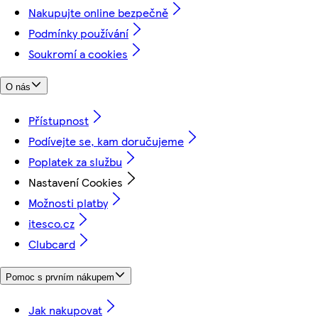
Nakupujte online bezpečně
Podmínky používání
Soukromí a cookies
O nás
Přístupnost
Podívejte se, kam doručujeme
Poplatek za službu
Nastavení Cookies
Možnosti platby
itesco.cz
Clubcard
Pomoc s prvním nákupem
Jak nakupovat