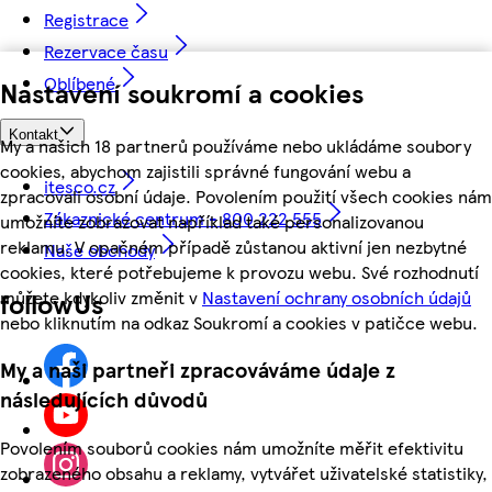
Registrace
Rezervace času
Oblíbené
Nastavení soukromí a cookies
Kontakt
My a našich 18 partnerů používáme nebo ukládáme soubory
cookies, abychom zajistili správné fungování webu a
itesco.cz
zpracovali osobní údaje. Povolením použití všech cookies nám
Zákaznické centrum - 800 222 555
umožníte zobrazovat například také personalizovanou
reklamu. V opačném případě zůstanou aktivní jen nezbytné
Naše obchody
cookies, které potřebujeme k provozu webu. Své rozhodnutí
můžete kdykoliv změnit v
Nastavení ochrany osobních údajů
followUs
nebo kliknutím na odkaz Soukromí a cookies v patičce webu.
My a naši partneři zpracováváme údaje z
následujících důvodů
Povolením souborů cookies nám umožníte měřit efektivitu
zobrazeného obsahu a reklamy, vytvářet uživatelské statistiky,